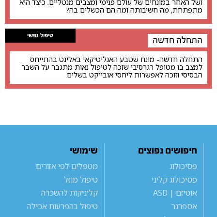
ושל האחר במונחים של עולם פנימי ומצבים מנטליים. כיצד היא
מתפתחת, מה חשיבותה ומה הם הכשלים בה?
טיפול נפשי
התחלה חדשה
התחלה חדשה- מונח שטבע האנליטיקאי באלינט בהתייחס
למצב בו מטופל רגרסיבי שזכה לטיפול נאות מתגבר על השבר
הבסיסי וזוכה לאפשרות ליחסי אובייקט בשלים.
חיפושים נפוצים
שימושי
פסיכולוג
מטפלים לפי אזורים
פסיכולוג קליני
טיפול מוזל
אוטיזם | ASD
קליניקות להשכרה
אספרגר
טיפול בהפרעות אכילה