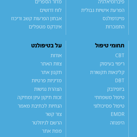
פיברומיאלגיה
מדור הספרים
הפרעת אישיות גבולית
לוח דרושים
מיינדפולנס
אבחון הפרעות קשב וריכוז
התמכרות
אינדקס מטפלים
תחומי טיפול
על בטיפולנט
CBT
אודות
ריפוי בעיסוק
צוות האתר
קלינאות תקשורת
תקנון אתר
DBT
מדיניות פרטיות
ביופידבק
הצהרת נגישות
טיפול משפחתי
זכות תיקון עיון ומחיקה
טיפול פסיכולוגי
הנחיות לכתיבת מאמר
EMDR
צור קשר
היפנוזה
הרשם לניוזלטר
מפת אתר