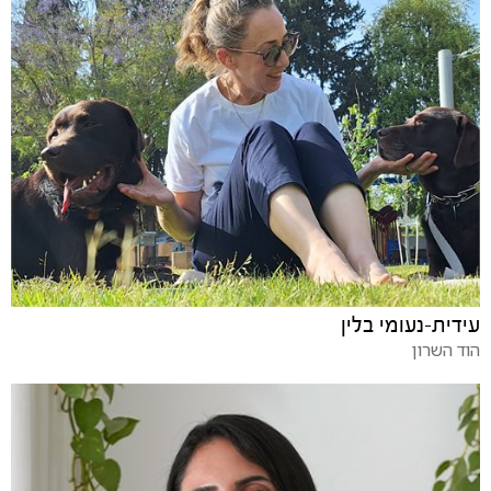
עידית-נעומי בלין
הוד השרון