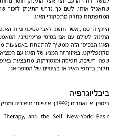
למשל, דחף הרעב יוצר אצל התינוק חוסר נוחות
שתאכיל אותו. לשם כך נדרש התינוק לזכור שה
המתפתחת כחלק מתפקודי האגו.
היינץ הרטמן, אשר נחשב לאבי פסיכולוגיית האגו,
התינוק לעולם עם אגו בסיסי פרימיטיבי, המאפ
האגו הבסיסי הזה ממשיך להתפתח באמצעות מבנה
מקונפליקט. באיזור זה המגע של האגו עם המציאות
שפה, חשיבה, תפיסה ומוטוריקה, מתבצעת באופן
תלות בדחפי האיד או בציוויים של הסופר-אגו.
ביבליוגרפיה
ביטמן, א. ואחרים (1992). אישיות: תיאוריה ומחקר. תל-אביב: האוניברסיטה הפתוחה.
y, Therapy, and the Self. New-York: Basic