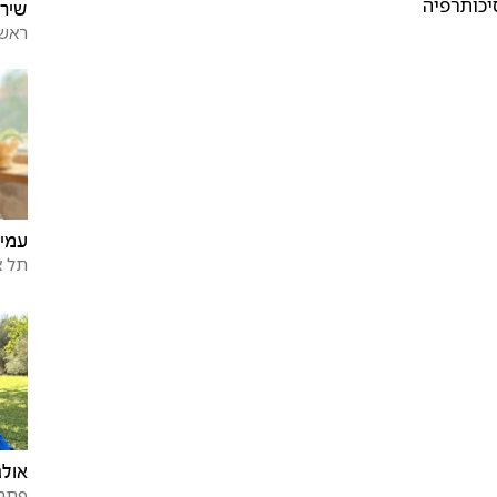
יכותרפיה
שירן
ראש 
עמית
תל א
אולג
פתח 