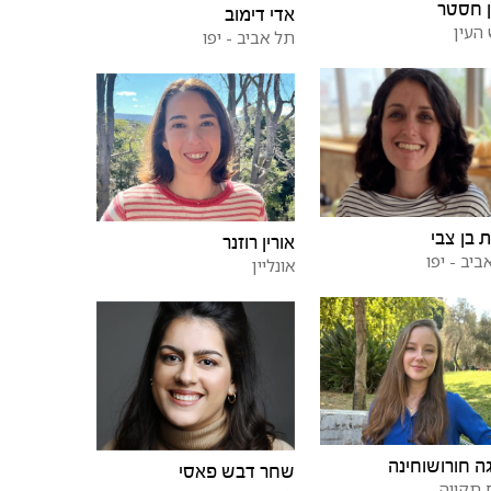
 חסטר
אדי דימוב
העין
תל אביב - יפו
 בן צבי
אורין רוזנר
ביב - יפו
אונליין
ה חורושוחינה
שחר דבש פאסי
תקווה