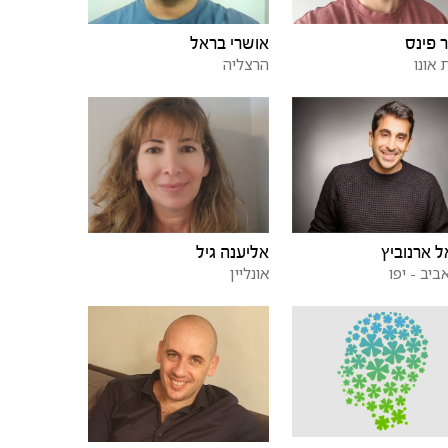
 פינס
אושרי בראל
 אונו
הרצליה
ל ארנוביץ
אליענה גיל
ביב - יפו
אונליין