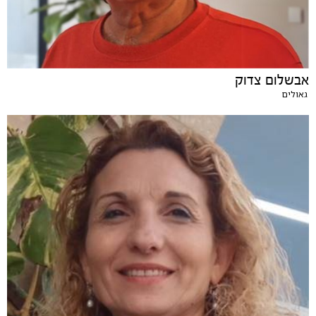
אבשלום צדוק
גאולים