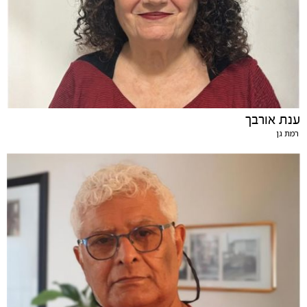
ענת אורבך
רמת גן