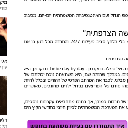
מיקי
מודי
פש הגדול ועם האינטנסיביות המשפחתית יום-יום, מסביב
שה הצרפתית"
אולי אפשר קצת אחרת? פשוט להיות עם הילדים בכיף? בלי הלחץ סביב פעילות 24/7 והחרדה מכל רגע בו אנו
שה הצרפתית:
אלי 
עין 
ההשראה לחופשה הצרפתית מבוססת (בין השאר) על ספרה של פמלה דרוקרמן - bebe day by day. דרוקרמן, היא
ים. במהלך שהותה שם, היא השתאתה נוכח יכולתם של
סבלני, לכבד את המרחב הפרטי של ההורים ובכלל להיות
ו סודם של הפריזאים בגידול ילדים מחונכים, מאושרים
 של תרבות כמובן, אך בתוכו מתחבאים עקרונות נוספים,
ע את המערכת המשפחתית לכיוון חיובי בחודשי הקיץ הים
דליה
תל א