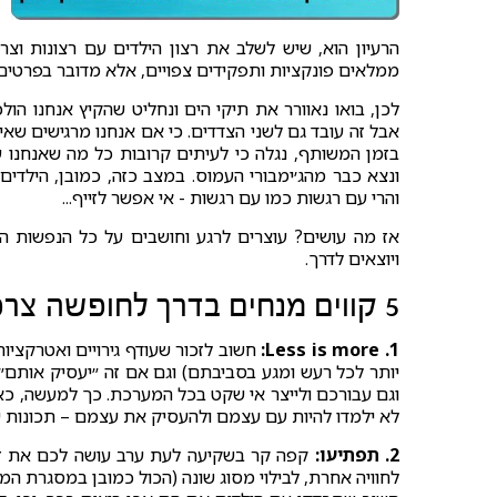
הרעיון הוא, שיש לשלב את רצון הילדים עם רצונות וצ
ממלאים פונקציות ותפקידים צפויים, אלא מדובר בפרטים נפ
לכן, בואו נאוורר את תיקי הים ונחליט שהקיץ אנחנו הולכי
אבל זה עובד גם לשני הצדדים. כי אם אנחנו מרגישים שאין
בזמן המשותף, נגלה כי לעיתים קרובות כל מה שאנחנו 
ונצא כבר מהג׳ימבורי העמוס. במצב כזה, כמובן, הילדים 
והרי עם רגשות כמו עם רגשות - אי אפשר לזייף...
אז מה עושים? עוצרים לרגע וחושבים על כל הנפשות הפ
ויוצאים לדרך.
5 קווים מנחים בדרך לחופשה צרפתית
Less is more .1:
חשוב לזכור שעודף גירויים ואטרקציות
יותר לכל רעש ומגע בסביבתם) וגם אם זה ״יעסיק אותם״
וגם עבורכם ולייצר אי שקט בכל המערכת. כך למעשה, כא
לא ילמדו להיות עם עצמם ולהעסיק את עצמם – תכונות
2. תפתיעו:
קפה קר בשקיעה לעת ערב עושה לכם את זה? 
לחוויה אחרת, לבילוי מסוג שונה (הכול כמובן במסגרת המותר