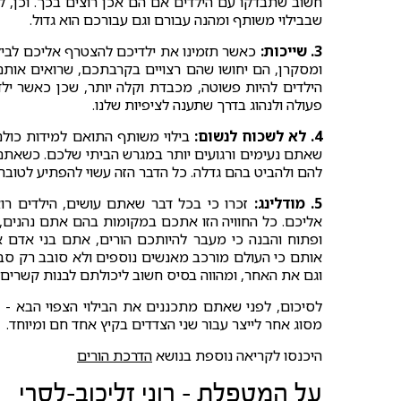
חשוב שתבדקו עם הילדים אם הם אכן רוצים בכך. וכן, 
שבבילוי משותף ומהנה עבורם וגם עבורכם הוא גדול.
3. שייכות:
כאשר תזמינו את ילדיכם להצטרף אליכם לביל
ומסקרן, הם יחושו שהם רצויים בקרבתכם, שרואים אותם
הילדים להיות פשוטה, מכבדת וקלה יותר, שכן כאשר ילד
פעולה ולנהוג בדרך שתענה לציפיות שלנו.
4. לא לשכוח לנשום:
בילוי משותף התואם למידות כולם, 
שאתם נעימים ורגועים יותר במגרש הביתי שלכם. כשאתם ר
להם ולהביט בהם גדלה. כל הדבר הזה עשוי להפתיע לטוב
5. מודלינג:
זכרו כי בכל דבר שאתם עושים, הילדים רוא
אליכם. כל החוויה הזו אתכם במקומות בהם אתם נהנים, ע
ופתוח והבנה כי מעבר להיותכם הורים, אתם בני אדם אוט
אותם כי העולם מורכב מאנשים נוספים ולא סובב רק סב
וגם את האחר, ומהווה בסיס חשוב ליכולתם לבנות קשרים 
לסיכום, לפני שאתם מתכננים את הבילוי הצפוי הבא - חש
מסוג אחר לייצר עבור שני הצדדים בקיץ אחד חם ומיוחד.
היכנסו לקריאה נוספת בנושא
הדרכת הורים
על המטפלת - רוני זליכוב-לסרי