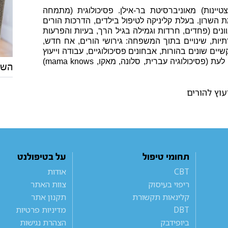
צטיינות) מאוניברסיטת בר-אילן. פסיכולוגית (מתמחה
מת השרון. בעלת קליניקה לטיפול בילדים, הדרכות הורים
גוונים (פחדים, חרדות וגמילה בגיל הרך, בעיות והפרעות
תיות, שינויים בתוך המשפחה: גירושי הורים, אח חדש,
יים שונים בהורות, אבחונים פסיכולוגיים, עבודה וייעוץ
מערכתי והתערבות במצבי חירום). כמו כן כותבת מעת לעת (פסיכולוגיה עברית, סלונה, מאקו, mama knows)
השפ
עוץ להורים
תחומי טיפול
על בטיפולנט
CBT
אודות
ריפוי בעיסוק
צוות האתר
קלינאות תקשורת
תקנון אתר
DBT
מדיניות פרטיות
ביופידבק
הצהרת נגישות