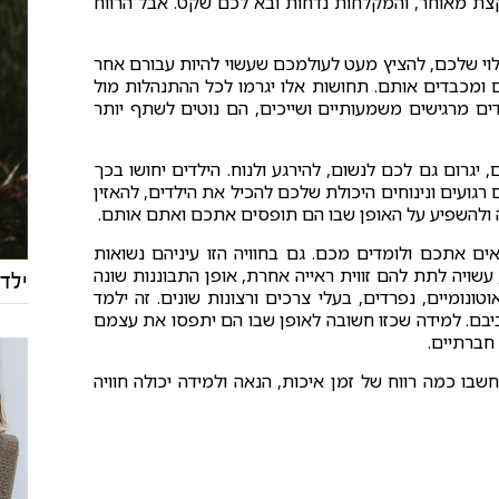
קצת מאוחר, והמקלחות נדחות ובא לכם שקט. אבל הרווח
וי שלכם, להציץ מעט לעולמכם שעשוי להיות עבורם אחר
 ומכבדים אותם. תחושות אלו יגרמו לכל ההתנהלות מול
ים מרגישים משמעותיים ושייכים, הם נוטים לשתף יותר
יגרום גם לכם לנשום, להירגע ולנוח. הילדים יחושו בכך
גועים ונינוחים היכולת שלכם להכיל את הילדים, להאזין
ה ולהשפיע על האופן שבו הם תופסים אתכם ואתם אותם.
ים אתכם ולומדים מכם. גם בחוויה הזו עיניהם נשואות
שויה לתת להם זווית ראייה אחרת, אופן התבוננות שונה
ילד 
ונומיים, נפרדים, בעלי צרכים ורצונות שונים. זה ילמד
יבם. למידה שכזו חשובה לאופן שבו הם יתפסו את עצמם
חברתיים.
בו כמה רווח של זמן איכות, הנאה ולמידה יכולה חוויה