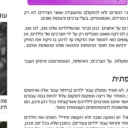
רכי ההורים ולא להתעלם מהעובדה ששני הצדדים לא רק
עוד
רדים, אוטונומיים, בעלי צרכים ורצונות שונים.
ם על איזונים. נכון וברור שכשלילדים שלנו טוב, לנו טוב.
 לנו דקה ושאנו מובלים רק על ידי הצרכים של הילדים, אז
עושים הוא לספור את הדקות עד לרגע בו ניקח את התיק
ירגישו את חוסר הנינוחות וההנאה שלנו מהשהות איתם...
ועלות. על הצרכים, האישיות, הטמפרמנט וניסיון העבר
, לא תמיד מומלץ עבור ילדים (בייחוד עבור אלה שרגישים
, המחיר של ריצה ממקום למקום עלול להיות גבוה עבורם
מה 
שר אתם מארגנים לילדיכם אטרקציות בכל רגע ורגע, הם
 שחשובות להתפתחותם העצמאית מאוד.
חינו
יש הופעה טובה ולא רועשת מידיי? הזמינו את הילדים
 והראוי עבור ילדים צעירים). כמובן שלא בכל יום. ונכון,