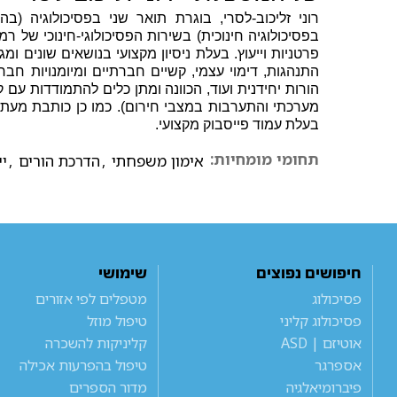
רוני זליכוב-לסרי, בוגרת תואר שני בפסיכולוגיה (בה
בפסיכולוגיה חינוכית) בשירות הפסיכולוגי-חינוכי של ר
פרטניות וייעוץ. בעלת ניסיון מקצועי בנושאים שונים ומ
התנהגות, דימוי עצמי, קשיים חברתיים ומיומנויות חבר
הורות יחידנית ועוד, הכוונה ומתן כלים להתמודדות עם קש
בעלת עמוד פייסבוק מקצועי.
תחומי מומחיות:
אימון משפחתי
,
הדרכת הורים
,
יי
חיפושים נפוצים
שימושי
פסיכולוג
מטפלים לפי אזורים
פסיכולוג קליני
טיפול מוזל
אוטיזם | ASD
קליניקות להשכרה
אספרגר
טיפול בהפרעות אכילה
פיברומיאלגיה
מדור הספרים