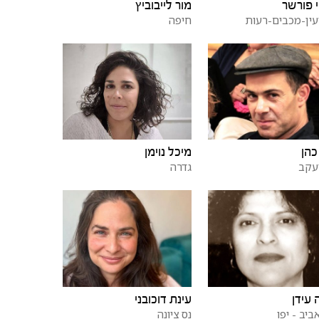
 פורשר
מור לייבוביץ
עין-מכבים-רעות
חיפה
כהן
מיכל נוימן
יעקב
גדרה
 עידן
עינת דוכובני
ביב - יפו
נס ציונה