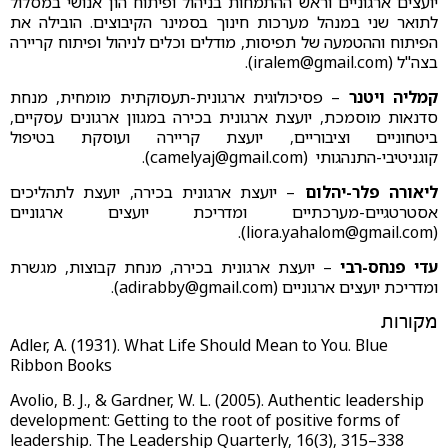
יועצים ארגוניים וראש ההתמחות בניהול ופיתוח הון אנושי במסלול
לתואר שני במנהל מערכות חינוך בסמינר הקיבוצים. הובילה את
הפיתוח וההטמעה של תפיסות, מודלים וכלים לניהול ופיתוח קריירה
בצה"ל (
iralem@gmail.com
).
קמליה ויטנר
– פסיכולוגית ארגונית-תעסוקתית מומחית, מנחת
סדנאות מוסמכת, יועצת ארגונית בכירה במגוון ארגונים עסקיים,
ביטחוניים וציבוריים, יועצת קריירה ועוסקת בטיפול
קוגניטיבי-התנהגותי (
camelyaj@gmail.com
).
ליאורה פלר-יהלום
– יועצת ארגונית בכירה, יועצת לתהליכים
אסטרטגיים-מערכתיים ומדריכת יועצים ארגוניים
).
liora.yahalom@gmail.com
(
עדי פנחס-רבי
– יועצת ארגונית בכירה, מנחת קבוצות, מגשרת
ומדריכת יועצים ארגוניים (
adirabby@gmail.com
).
מקורות
Adler, A. (1931). What Life Should Mean to You. Blue
Ribbon Books
Avolio, B. J., & Gardner, W. L. (2005). Authentic leadership
development: Getting to the root of positive forms of
leadership. The Leadership Quarterly, 16(3), 315–338