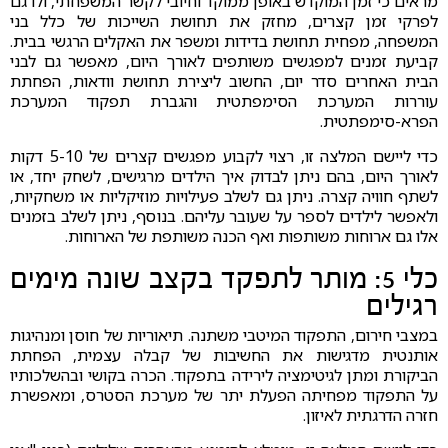
מראים כי זמן המוקדש באופן ממוקד וחיובי לקשר המשפחתי, ולו גם
לפרקי זמן קצרים, מחזק את תחושת השייכות של כלל בני
המשפחה, מפחית תחושת בדידות ומשפר את האקלים הרגשי בבית.
קביעת זמנים למפגשים משותפים לאורך היום, מאפשר גם לבני
הבית האחרים סדר יום, החשוב ליצירת תחושת וודאות, הפחתת
עוררות המערכת הסימפתטית והגברת תפקוד המערכת
הפרא-סימפתטית.
כדי ליישם המלצה זו, רצוי לקבוע מפגשים קצרים של 5-10 דקות
לאורך היום, בהם ניתן לבדוק איך הילדים מרגישים, לשחק יחד, או
לשתף חוויה קצרה. ניתן גם לשלב פעילויות מוזיקליות או משחקיות,
ולאפשר לילדים לספר על שעובר עליהם. בנוסף, ניתן לשלב בזמנים
אלו גם ארוחות משותפות ואף הכנה משותפת של הארוחות.
כלי 5: מותר לתפקד בקצב שונה מימים
רגילים
במצבי חירום, התפקוד המיטבי משתנה. תיאוריות של חוסן ומנהיגות
אותנטית מדגישות את החשיבות של קבלה עצמית, הפחתת
הביקורת ומתן לגיטימציה לירידה בתפקוד. הכרה בקושי ובהשלכותיו
על התפקוד מפחיתה הפעלת יתר של מערכת הסטרס, ומאפשרת
חזרה הדרגתית לאיזון.