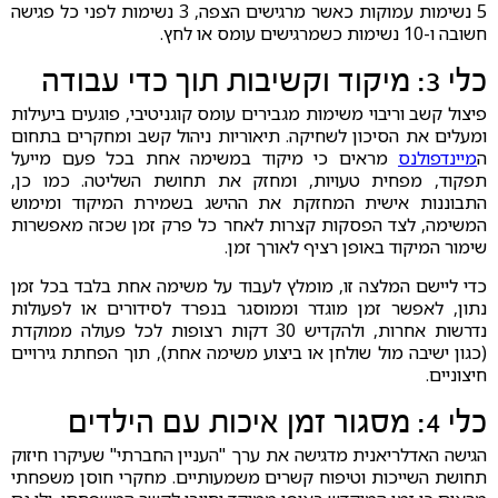
5 נשימות עמוקות כאשר מרגישים הצפה, 3 נשימות לפני כל פגישה
חשובה ו-10 נשימות כשמרגישים עומס או לחץ.
כלי 3: מיקוד וקשיבות תוך כדי עבודה
פיצול קשב וריבוי משימות מגבירים עומס קוגניטיבי, פוגעים ביעילות
ומעלים את הסיכון לשחיקה. תיאוריות ניהול קשב ומחקרים בתחום
ה
מיינדפולנס
מראים כי מיקוד במשימה אחת בכל פעם מייעל
תפקוד, מפחית טעויות, ומחזק את תחושת השליטה. כמו כן,
התבוננות אישית המחזקת את ההישג בשמירת המיקוד ומימוש
המשימה, לצד הפסקות קצרות לאחר כל פרק זמן שכזה מאפשרות
שימור המיקוד באופן רציף לאורך זמן.
כדי ליישם המלצה זו, מומלץ לעבוד על משימה אחת בלבד בכל זמן
נתון, לאפשר זמן מוגדר וממוסגר בנפרד לסידורים או לפעולות
נדרשות אחרות, ולהקדיש 30 דקות רצופות לכל פעולה ממוקדת
(כגון ישיבה מול שולחן או ביצוע משימה אחת), תוך הפחתת גירויים
חיצוניים.
כלי 4: מסגור זמן איכות עם הילדים
הגישה האדלריאנית מדגישה את ערך "העניין החברתי" שעיקרו חיזוק
תחושת השייכות וטיפוח קשרים משמעותיים. מחקרי חוסן משפחתי