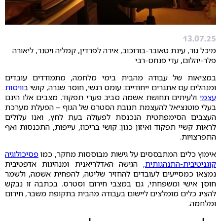
13.07.25
מיכל גור, עינת טאובר-בורוכוב, אירה לפרדין, קמליה ויטנר, ליאורה
פלר-יהלום, עדי פנחס-רבי
במציאות של עבודה מהבית בימי מלחמה, מתמודדים עובדים
ומנהלים עם אתגרים ייחודיים: עומס רגשי, חוסר שגרה, קושי ב
וויסות
עצמי
ולעיתים תחושת אשמה סביב פערי תפקוד. מצבים אלו הינם
בעלי פוטנציאל להעצמת תגובת הסטרס של הגוף – הפעלת מערכת
העצבים הסימפתטית הנכנסת לפעולה בעת לחץ, ואנו עלולים
לראות קשיי תפקוד ואיזון כגון: קושי בריכוז, עייפות, התכנסות ואף
התפרצויות.
אימוץ כלים המתבססים על גישות מבוססות מחקר, כמו
פסיכולוגיה
קוגניטיבית-התנהגותית
, הגישה האדלריאנית ומנהיגות אדפטיבית
נמצאו כמסייעים לעובדים להחזיר שליטה, להפחית אשמה, ולשמר
חוסן אישי ומשפחתי, גם במצבי חירום וסטרס. בכתבה זו נבקש
להציג כלים מומלצים ליישום בעבודה מהבית בתקופת משבר, חירום
ומלחמה.