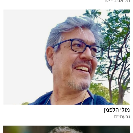
תל אביב - יפו
מולי הלפמן
גבעתיים