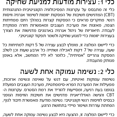
כלי 1: עצירות מודעות למניעת שחיקה
כלי זה מתבסס על עקרונות הפסיכולוגיה הקוגניטיבית-התנהגותית
(CBT) המדגישים חשיבות של הפסקות יזומות לשימור אנרגיה וויסות
רגשי. מחקרים מראים כי הפסקות קצרות במהלך היום מפחיתות
הצפה, מאזנות את מערכת העצבים ומאפשרות חזרה ממוקדת
לעבודה. תיאוריות של ניהול אנרגיה בארגונים מדגישות את הצורך
בעצירות יזומות כדי למנוע שחיקה ולשמר תפקוד קוגניטיבי.
כדי ליישם המלצה זו, מומלץ לבצע עצירה של 5 דקות למתיחות כל
שעה, עצירה של 7 דקות לאכילה ושתייה כל ארבע שעות וכן לשלב
הפסקת צהריים "אמיתית", כלומר לא ליד המחשב, אלא באופן
מנותק מהעבודה.
כלי 2: נשימה עמוקה אחת לשעה
נשימות עמוקות ואיטיות, עם דגש על שאיפה ונשיפה ארוכות,
מפעילות את המערכת הפרא-סימפתטית, מערכת העצבים הפועלת
בגופנו בעת רגיעה, ומסייעות להוריד את רמת הסטרס. עקרונות ה-
CBT והגישה האדלריאנית מדגישים את חשיבות הוויסות הגופני
כבסיס לוויסות רגשי וקוגניטיבי. נשימה מודעת מאפשרת חיבור לגוף,
הפחתת עוררות ושיפור מיידי בתחושת הרוגע.
כדי ליישם המלצה זו, ההצעה היא לבצע נשימה עמוקה אחת לשעה,