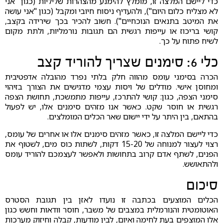
כדי ליישם המלצה זו, מומלץ להימנע מהצהרות שליליות (כגון "אני
לא מצליח כלום היום"), ולהעדיף ניסוח חיובי ומקבל (כגון "אני עושה
את המיטב בתנאים הנוכחיים"). חשוב להכיר בכך שירידה בקצב,
קושי בריכוז או עייפות רגשית הם תגובות נורמליות, ולתת מקום
לשיח פתוח על כך.
כלי 6: סימנים שצריך להוריד קצב
הכרה בסימני עומס מהווה חלק בלתי נפרד מהובלה אדפטיבית
ומחוסן אישי. מודלים של ויסות עצמי מדגישים את הצורך בזיהוי
סימני הצפה, כגון: קושי להתרכז, עייפות מתמשכת, תחושת הצפה
רגשית או חוסר שקט. כאשר אנו מזהים סימנים אלו, יש לפעול
בהתאם, בין היתר על ידי יישום שאר הכלים המומלצים.
כדי ליישם המלצה זו, כאשר מזהים סימנים אלו או אחרים של עומס,
רצוי לעצור למנוחה של 15-20 דקות, לשתות כוס מים, לשטוף את
הפנים, לשתף אדם קרוב בתחושות ולאפשר לעצמכם להוריד עומס
ולהתאושש.
סיכום
הכלים המוצעים בכתבה זו נועדו לאזן בין תגובת הסטרס
האוטומטית והנורמלית במצבים של משבר, חוסר וודאות וחשש כגון
אלו המוצפים בעת לחימה ואיום, לבין מודעות, קבלה וחיזוק מערכות