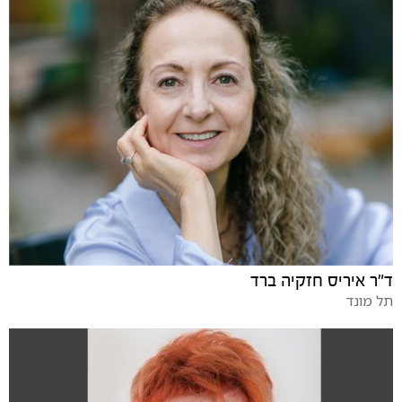
ד"ר איריס חזקיה ברד
תל מונד