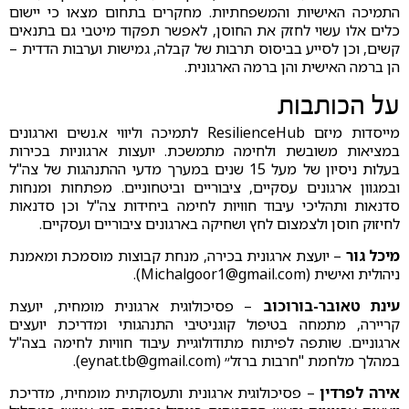
התמיכה האישיות והמשפחתיות. מחקרים בתחום מצאו כי יישום
כלים אלו עשוי לחזק את החוסן, לאפשר תפקוד מיטבי גם בתנאים
קשים, וכן לסייע בביסוס תרבות של קבלה, גמישות וערבות הדדית –
הן ברמה האישית והן ברמה הארגונית.
על הכותבות
מייסדות מיזם ResilienceHub לתמיכה וליווי א.נשים וארגונים
במציאות משובשת ולחימה מתמשכת. יועצות ארגוניות בכירות
בעלות ניסיון של מעל 15 שנים במערך מדעי ההתנהגות של צה"ל
ובמגוון ארגונים עסקיים, ציבוריים וביטחוניים. מפתחות ומנחות
סדנאות ותהליכי עיבוד חוויות לחימה ביחידות צה"ל וכן סדנאות
לחיזוק חוסן ולצמצום לחץ ושחיקה בארגונים ציבוריים ועסקיים.
מיכל גור
– יועצת ארגונית בכירה, מנחת קבוצות מוסמכת ומאמנת
ניהולית ואישית (
Michalgoor1@gmail.com
).
עינת טאובר-בורוכוב
– פסיכולוגית ארגונית מומחית, יועצת
קריירה, מתמחה בטיפול קוגניטיבי התנהגותי ומדריכת יועצים
ארגוניים. שותפה לפיתוח מתודולוגיית עיבוד חוויות לחימה בצה"ל
במהלך מלחמת "חרבות ברזל״ (
eynat.tb@gmail.com
).
אירה לפרדין
– פסיכולוגית ארגונית ותעסוקתית מומחית, מדריכת