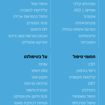
פסיכולוג קליני
טיפול מוזל
אוטיזם | ASD
קליניקות להשכרה
אספרגר
טיפול בהפרעות אכילה
פיברומיאלגיה
מדור הספרים
הפרעת אישיות גבולית
לוח דרושים
מיינדפולנס
אבחון הפרעות קשב וריכוז
התמכרות
אינדקס מטפלים
תחומי טיפול
על בטיפולנט
CBT
אודות
ריפוי בעיסוק
צוות האתר
קלינאות תקשורת
תקנון אתר
DBT
מדיניות פרטיות
ביופידבק
הצהרת נגישות
טיפול משפחתי
זכות תיקון עיון ומחיקה
טיפול פסיכולוגי
הנחיות לכתיבת מאמר