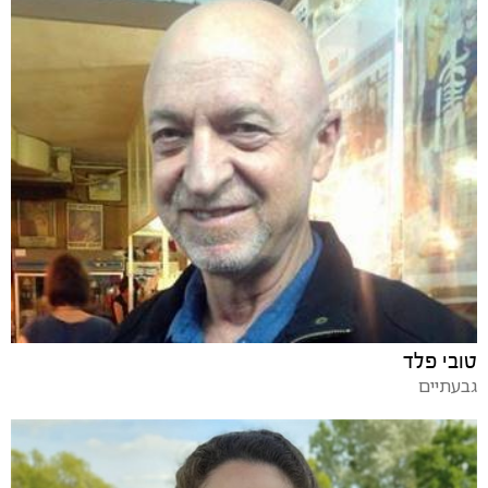
טובי פלד
גבעתיים