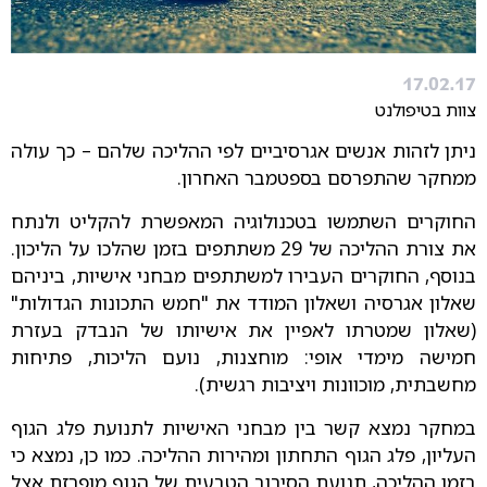
17.02.17
צוות בטיפולנט
ניתן לזהות אנשים אגרסיביים לפי ההליכה שלהם – כך עולה
ממחקר שהתפרסם בספטמבר האחרון.
החוקרים השתמשו בטכנולוגיה המאפשרת להקליט ולנתח
את צורת ההליכה של 29 משתתפים בזמן שהלכו על הליכון.
בנוסף, החוקרים העבירו למשתתפים מבחני אישיות, ביניהם
שאלון אגרסיה ושאלון המודד את "חמש התכונות הגדולות"
(שאלון שמטרתו לאפיין את אישיותו של הנבדק בעזרת
חמישה מימדי אופי: מוחצנות, נועם הליכות, פתיחות
מחשבתית, מוכוונות ויציבות רגשית).
במחקר נמצא קשר בין מבחני האישיות לתנועת פלג הגוף
העליון, פלג הגוף התחתון ומהירות ההליכה. כמו כן, נמצא כי
בזמן ההליכה, תנועת הסיבוב הטבעית של הגוף מופרזת אצל