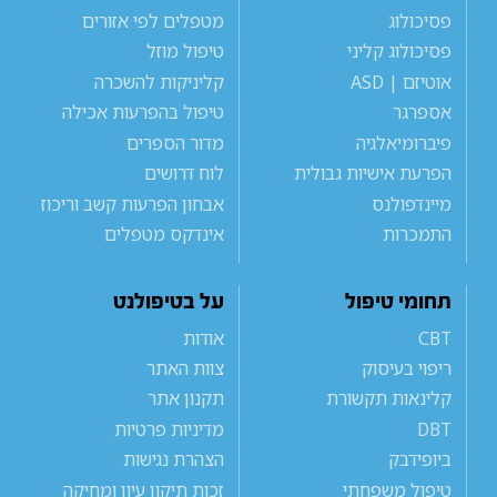
פסיכולוג
מטפלים לפי אזורים
פסיכולוג קליני
טיפול מוזל
אוטיזם | ASD
קליניקות להשכרה
אספרגר
טיפול בהפרעות אכילה
פיברומיאלגיה
מדור הספרים
הפרעת אישיות גבולית
לוח דרושים
מיינדפולנס
אבחון הפרעות קשב וריכוז
התמכרות
אינדקס מטפלים
תחומי טיפול
על בטיפולנט
CBT
אודות
ריפוי בעיסוק
צוות האתר
קלינאות תקשורת
תקנון אתר
DBT
מדיניות פרטיות
ביופידבק
הצהרת נגישות
טיפול משפחתי
זכות תיקון עיון ומחיקה