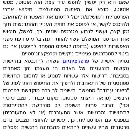
שאם הוא רק ימשיך לחפש עוד קצת הוא אוטוטו, ממש
אוטוטו, מוצא את האישה המושלמת. חיפוש אחרי
הפרטנר/ית המושלמ/ת יכול לחסום את האפשרות להתאהב
ולהיכנס לקשר, או למוסס את חווית העניין וההתרגשות תוך
זמן קצר, ועשוי לנבוע מגורמים שונים. כך, למשל, חיפוש
אחר הפרטנר המושלם עשוי להוות הגנה בלתי מודעת מפני
האפשרות להיפגע (בדומה לטיפוס המפחד להיפגע) אך גם
ביטוי לסטנדרטים פנימיים נוקשים ופרפקציוניסטיים.
נטייה אישית של
פרפקציוניזם
עשויה להתבטא בדרישות
נוקשות תובעניות של האדם הן מעצמו והן מאחרים
בסביבתו. דרישות אלו עשויות למנוע או לחסום תחושות
ספונטניות של התאהבות ולהפוך את החיפוש הזוגי לסוג של
"ריאיון עבודה" מתמשך: תשומת לב רבה מוקדשת לפרטים
היבשים (מראה חיצוני, סטטוס, מקום עבודה, מצב כלכלי
וכד') והרבה פחות תשומת לב מוקדשת להתייחסות
לתחושות והרגשות אשר מתעוררים (או לא מתעוררים)
במפגש עם הפרטנר/ית. כך, עשויים להיווצר מצבים בהם
פרטנרים שהיו עשויים להתאים מהבחינה הרגשית נפסלים