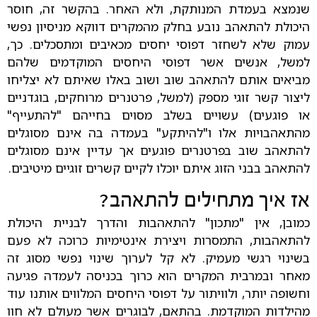
שנמצא בעמדת המנותקת, ולא האחר. בהקשר זה, חוסר
היכולת להתאהב נובע בחלק מהמקרים דווקא מניסיון נפשי
עמוק שלא לשחזר דפוסי יחסים מכאיבים ומתסכלים. כך,
למשל, אנשים אשר דפוסי היחסים המוקדמים שלהם
מביאים אותם להתאהב שוב ושוב באלו שאיתם לא יצליחו
ליצור קשר זוגי מספק (למשל, פרטנרים מרוחקים, בוגדניים
או פוגעים) עשויים בשלב מסוים בחייהם "להתעייף"
מהתאהבויות אלו ו"להיתקע" בעמדה בה אינם מסוגלים
להתאהב שוב בפרטנרים פוגעים אך עדיין אינם מסוגלים
להתאהב בבני הזוג איתם יוכלו לקיים קשרים זוגיים מיטיבים.
אז איך מתחילים להתאהב?
כמובן, אין "מתכון" להתאהבות והדרך לבניית היכולת
להתאהבות, התמסרות ויצירת אינטימיות כרוכה לא פעם
בשינוי רגשי מעמיק. לא קל לערוך שינוי נפשי מסוג זה
מאחר ובמרבית המקרים הוא כרוך בכניסה לעמדה פגיעה
וחשופה יותר, ולוויתור על דפוסי היחסים המלווים אותנו עוד
מהילדות המוקדמת. בהתאם, לבוגרים אשר מעולם לא חוו