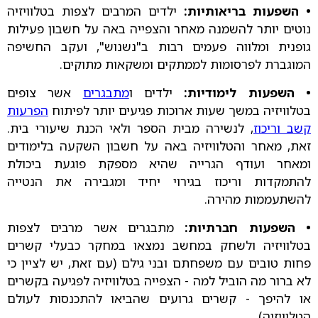
• השפעות בריאותיות:
ילדים המרבים לצפות בטלוויזיה
נוטים יותר להשמנה מאחר והצפייה באה על חשבון פעילות
גופנית ומלווה פעמים רבות ב"נשנוש", ועקב החשיפה
המוגברת לפרסומות לממתקים ומשקאות מתוקים.
• השפעות לימודיות:
ילדים ו
מתבגרים
אשר צופים
בטלוויזיה במשך שעות ארוכות פגיעים יותר לפיתוח
הפרעות
קשב וריכוז
, לנשירה מבית הספר ולאי הכנת שיעורי בית.
זאת, מאחר והטלוויזיה באה על חשבון השקעה בלימודים
ומאחר ועודף הגרייה שהיא מספקת פוגעת ביכולת
להתמקדות וריכוז בגירוי יחיד ומגבירה את הנטייה
להשתעממות מהירה.
• השפעות חברתיות:
מתבגרים אשר מרבים לצפות
בטלוויזיה ולשחק במחשב נמצאו במחקר כבעלי קשרים
פחות טובים עם משפחתם ובני גילם (עם זאת, יש לציין כי
לא ברור מה הוביל למה - הצפייה בטלוויזיה לפגיעה בקשרים
או להיפך - קשרים גרועים שהביאו להתכנסות לעולם
הטלוויזיה).