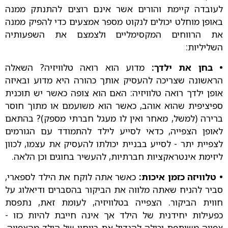
לעובדה קיימת והורים אשר אינם רוצים להתנתק ממנה
באופן מוחלט יכולים לנקוט מספר אמצעים כדי להפיק ממנה
את הרווחים המקסימליים ולצמצם את השפעותיה
השליליות:
• בחן את ילדך:
מדוע הוא רואה טלוויזיה? השאלה
הראשונה שצריכה להעסיק אותך כהורה היא מדוע ובאיזה
אופן ילדך רואה טלוויזיה: האם הוא צופה כאשר יש תוכנית
ספיציפית שהוא אוהב, כאשר הוא משועמם או מתוך חוסר
ברירה (למשל, מאחר ואין לו מעגל חברתי מספק)? בהתאם
לאופן הצפייה, כדאי לסייע לילד להתמודד עם הגורמים
לצפיית יתר - לסייע בבניית יכולתו להעסיק את עצמו, לכוון
ליזימת אינטראקציות חברתיות, להעשיר בחוגים וכן הלאה.
• טלוויזה כזמן איכות:
כאשר אתה לוקח את הילד לספארי,
סביר להניח שאתה מלווה את הביקור בהסברים ודיאלוג על
חווית הביקור. הצפייה בטלוויזיה, לעומת זאת, נתפסת
כפעילות יחידנית של הילד אך אינה חייבת להיות כזו -
צפייה משותפת יכולה להגדיל את רווחיו של הילד מהצפייה,