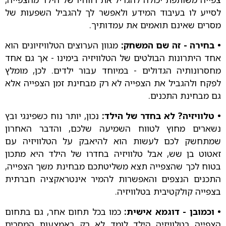
לסייע לו בעיבוד המידע ולאפשר לך להגביל השפעות של
מסרים שאינם תואמים את עמדותיך.
• בחירה - זה שם המשחק:
מגוון הערוצים הטלוויזיונים הוא
אחד היתרונות הבולטים של הטלוויזיה בימינו - אך גם אחד
מחסרונותיה הגדולים - במיוחד עבור ילדים. לכן, מומלץ
לפקח ולהגביל את הצפייה לא רק מבחינת זמן הצפייה אלא
גם מבחינת התכנים.
• טלוויזיה? לא בחדר של הילד:
נכון, יותר נוח כשפינגי ובץ
נשארים מחוץ לטווח השמיעה שלכם, והדבר האחרון
שמתחשק לכם לעשות הוא להיאבק על הטלוויזיה עם
זאטוט בן שש, אבל טלוויזיה בחדרו של הילד היא מתכון
בטוח לכך שהצפייה תצא משליטתכם מבחינת משך הצפייה,
התכנים הנצפים והאפשרות להמיר אינטראקציה חברתית
בצפייה קולקטיבית בטלוויזיה.
• וכמובן - דוגמא אישית:
כמו בכל תחום אחר, גם בתחום
הצפייה בטלוויזיה הילד לומד לא רק באמצעות המסרים