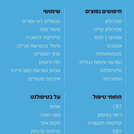
חיפושים נפוצים
שימושי
פסיכולוג
מטפלים לפי אזורים
פסיכולוג קליני
טיפול מוזל
אוטיזם | ASD
קליניקות להשכרה
אספרגר
טיפול בהפרעות אכילה
פיברומיאלגיה
מדור הספרים
הפרעת אישיות גבולית
לוח דרושים
מיינדפולנס
אבחון הפרעות קשב וריכוז
התמכרות
אינדקס מטפלים
תחומי טיפול
על בטיפולנט
CBT
אודות
ריפוי בעיסוק
צוות האתר
קלינאות תקשורת
תקנון אתר
DBT
מדיניות פרטיות