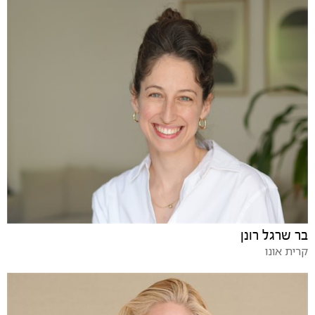
בר שרגל רונן
קרית אונו