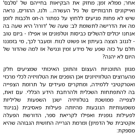
אחר; ממלא זמן; מחזק את הבקיאות בחייהם של 'סלבס'
ואייקונים תרבותיים של גיל העשרה... ולנו, ההורים, נראה
שיש לא פחות מניעים ללחוץ על כפתור ה-on ולכבות לזמן
מה את הדרישה לתשומת לב: שעה של 'דורה' היא שעה בה
אנחנו יכולים להשלים כביסות וטלפונים או אפילו - ביום טוב
- לגנוב הצצה בעיתון או פשוט לנוח. ומעבר לכך, מי בזמננו
חלם על כזה שפע של מידע זמין ונגיש? אז למה שהדור של
היום לא יהנה?
מגוון התוכניות העצום והתוכן האיכותי שמציעים חלק
מהערוצים הטלוויזיונים אכן הופכים את הטלוויזיה לכלי מרכזי
ואטרקטיבי ללמידה, ומחקרים מעידים על תרומת הצפייה
בה להתפתחות השכלית ולהרחבת הידע הכללי. עם זאת,
לצפייה ממושכת בטלוויזיה ישנן השפעות שליליות
משמעותיות הנובעות מהיותה פעילות פאסיבית (בניגוד
לפעילות גופנית ואפילו לקריאת ספר, הדורשת הפעלה
אקטיבית של הדמיון) ומרמת הגרייה החושית הגבוהה שהיא
מספקת: