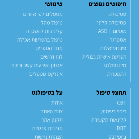
חיפושים נפוצים
שימושי
פסיכולוג
מטפלים לפי אזורים
פסיכולוג קליני
טיפול מוזל
אוטיזם | ASD
קליניקות להשכרה
אספרגר
טיפול בהפרעות אכילה
פיברומיאלגיה
מדור הספרים
הפרעת אישיות גבולית
לוח דרושים
מיינדפולנס
אבחון הפרעות קשב וריכוז
התמכרות
אינדקס מטפלים
תחומי טיפול
על בטיפולנט
CBT
אודות
ריפוי בעיסוק
צוות האתר
קלינאות תקשורת
תקנון אתר
DBT
מדיניות פרטיות
ביופידבק
הצהרת נגישות