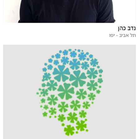
נדב כהן
תל אביב - יפו