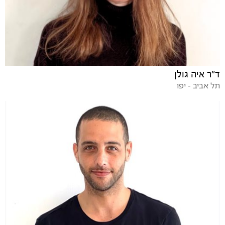
ד"ר איה גולן
תל אביב - יפו