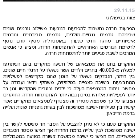
29.11.15
צוות בטיפולנט
הפרעות חרדה נחשבות להפרעות הנובעות משילוב גורמים שונים
שביניהם גורמים גנטיים-מולדים, גורמים סביבתיים וגורמים
אישיותיים. מחקר חדש שנערך באוסטרליה מסיף גורם נוסף
לרשימת הגורמים האחראיים להתפתחות חרדה, ומציע כי אנשים
המרבים לשבת פגיעים יותר להתפתחות חרדה.
החוקרים בחנו את ממצאיהם של תשעה מחקרים בהם השתתפו
למעלה מ-40,000 בוגרים וילדים אשר נשאלו על הרגלי חיים שונים.
בין היתר, הנבדקים נשאלו על הזמן שהם מקדישים לפעילויות
המתבצעות בישיבה כצפייה בטלוויזיה, משחקי וידאו ועבודה על
מחשב. ניתוח הממצאים העלה כי ילדים ובוגרים שהקדישו זמן רב
יותר לפעילויות אלו היו בסיכון גבוה יותר להתפתחות חרדה. החוקרים
הצביעו על כך שממצא מטריד זה מצטרף לממצאים מחקריים אשר
קישרו בין פעילויות-ישיבה ממושכות לבין בעיות גופניות שונות ועלייה
ברמת הדיכאון.
החוקרים טענו כי לא ניתן להצביע על הסבר חד משמעי לקשר בין
ישיבה ממושכת לבין עלייה ברמת החרדה אך הציעו מספר הסברים
אפשריים. הם הציעו כי ישיבה ממושכת קשורה בפגיעה במטבוליזם