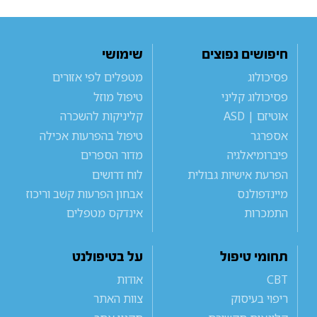
חיפושים נפוצים
שימושי
פסיכולוג
מטפלים לפי אזורים
פסיכולוג קליני
טיפול מוזל
אוטיזם | ASD
קליניקות להשכרה
אספרגר
טיפול בהפרעות אכילה
פיברומיאלגיה
מדור הספרים
הפרעת אישיות גבולית
לוח דרושים
מיינדפולנס
אבחון הפרעות קשב וריכוז
התמכרות
אינדקס מטפלים
תחומי טיפול
על בטיפולנט
CBT
אודות
ריפוי בעיסוק
צוות האתר