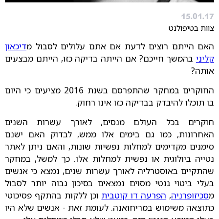
15.01.17
צוות בטיפולנט
האם הייתם רוצים לדעת אם אתם עלולים לסבול מ
דיכאון
קליני
בהמשך חייכם? אם הייתה בדיקה כזו, הייתם מבצעים
אותה?
החוקרים במחקר שהתפרסם בשנת 2016 מציעים כי היום
בו תוכלו להיבדק בבדיקה כזו אינו רחוק.
חוקרים בכל העולם מנסים, לאורך עשרות השנים
האחרונות, כמו גם בימים אלו ממש, לבדוק האם ישנם
סימנים מקדימים למחלות נפשיות שונות, והאם ניתן לאתר
נטייה ביולוגית או נפשית למחלות אלו. כך למשל, במחקר
שהתקיים באוסטרליה לאורך עשרות שנים, נמצא כי אנשים
בעלי ביטוי גנטי מסוים נמצאים בסיכון גבוה יותר לסבול
מ
סכיזופרניה
,
הפרעה דו קוטבית
וכן ללקות בהתקף פסיכוטי
כתוצאה משימוש במריחואנה. לעומת זאת - אנשים שלא היו