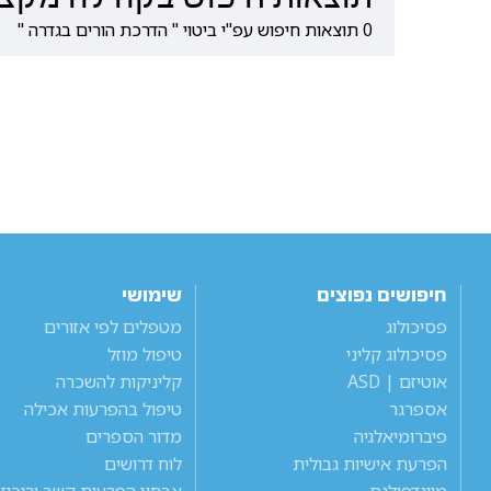
0 תוצאות חיפוש עפ"י ביטוי " הדרכת הורים בגדרה "
חיפושים נפוצים
שימושי
פסיכולוג
מטפלים לפי אזורים
פסיכולוג קליני
טיפול מוזל
אוטיזם | ASD
קליניקות להשכרה
אספרגר
טיפול בהפרעות אכילה
פיברומיאלגיה
מדור הספרים
הפרעת אישיות גבולית
לוח דרושים