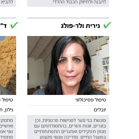
להבנה ולחיזוק הכבוד ההדדי.
להביא ל
נירית ולר-פולג
ד"ר
טיפול פסיכולוגי
טיפול פ
יובלים
גילון, 
פוגשת בני נוער לפגישות פרטניות, וכן
מתמקד 
בוגרים, זוגות והורים, בהתמודדותם עם
ואישיים
מגוון תפקידים ואתגרים התפתחותיים
שני אנש
במעגל החיים. מדריכה אנשי מקצוע.
מתמידים