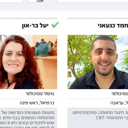
אונליין
מד כנעאני
יעל בר-און
סיכולוגי
טיפול פסיכולוגי
, עראבה
כרמיאל, ראש פינה
ג חינוכי מתמחה, פסיכותרפיסט
נפעמת מעוצמתו המרפאה של 
י התנהגותי-CBT
ומהכוחות הטמונים בבני-אדם.
שיש לחיבורים נכונים היא זו ה
לי לבחור מדי יום בדרכי המקצו