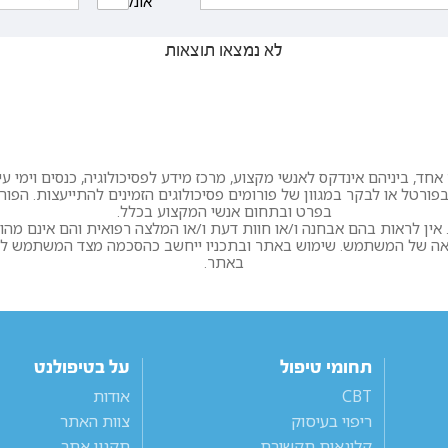
אונליין
לא נמצאו תוצאות
חד, ביניהם אינדקס לאנשי מקצוע, מרכז מידע לפסיכולוגיה, כנסים וימי עיון
ורטל או לבקר במגוון של פורומים פסיכולוגים הזמינים להתייעצות. הפו
בפרט ובתחום אנשי המקצוע בכלל.
ין לראות בהם אבחנה ו/או חוות דעת ו/או המלצה רפואית והם אינם מהו
לאה של המשתמש. שימוש באתר ובתכניו ייחשב כהסכמה מצד המשתמש לתקנ
באתר.
תחומי טיפול
על בטיפולנט
CBT
אודות
ריפוי בעיסוק
צוות האתר
קלינאות תקשורת
תקנון אתר