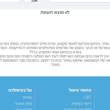
אונליין
לא נמצאו תוצאות
חד, ביניהם אינדקס לאנשי מקצוע, מרכז מידע לפסיכולוגיה, כנסים וימי עיון
ורטל או לבקר במגוון של פורומים פסיכולוגים הזמינים להתייעצות. הפו
בפרט ובתחום אנשי המקצוע בכלל.
ין לראות בהם אבחנה ו/או חוות דעת ו/או המלצה רפואית והם אינם מהו
לאה של המשתמש. שימוש באתר ובתכניו ייחשב כהסכמה מצד המשתמש לתקנ
באתר.
תחומי טיפול
על בטיפולנט
CBT
אודות
ריפוי בעיסוק
צוות האתר
קלינאות תקשורת
תקנון אתר