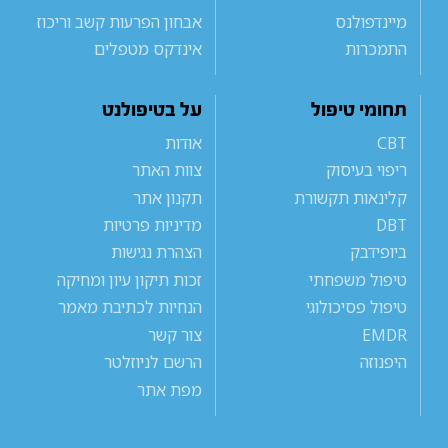
מיינדפולנס
אבחון הפרעות קשב וריכוז
התמכרות
אינדקס מטפלים
תחומי טיפול
על בטיפולנט
CBT
אודות
ריפוי בעיסוק
צוות האתר
קלינאות תקשורת
תקנון אתר
DBT
מדיניות פרטיות
ביופידבק
הצהרת נגישות
טיפול משפחתי
זכות תיקון עיון ומחיקה
טיפול פסיכולוגי
הנחיות לכתיבת מאמר
EMDR
צור קשר
היפנוזה
הרשם לניוזלטר
מפת אתר