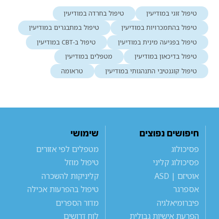
טיפול זוגי במודיעין
טיפול בחרדה במודיעין
טיפול בהתמכרויות במודיעין
טיפול במתבגרים במודיעין
טיפול בפגיעה מינית במודיעין
טיפול ב-CBT במודיעין
טיפול בדיכאון במודיעין
מטפלים במודיעין
טיפול קוגנטיבי התנהגותי במודיעין
טראומה
חיפושים נפוצים
שימושי
פסיכולוג
מטפלים לפי אזורים
פסיכולוג קליני
טיפול מוזל
אוטיזם | ASD
קליניקות להשכרה
אספרגר
טיפול בהפרעות אכילה
פיברומיאלגיה
מדור הספרים
הפרעת אישיות גבולית
לוח דרושים