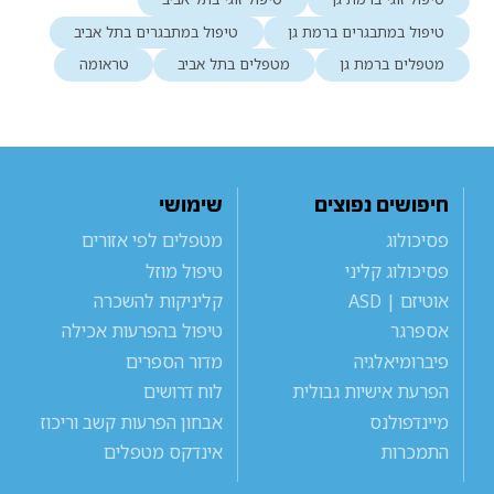
טיפול במתבגרים ברמת גן
טיפול במתבגרים בתל אביב
מטפלים ברמת גן
מטפלים בתל אביב
טראומה
חיפושים נפוצים
שימושי
פסיכולוג
מטפלים לפי אזורים
פסיכולוג קליני
טיפול מוזל
אוטיזם | ASD
קליניקות להשכרה
אספרגר
טיפול בהפרעות אכילה
פיברומיאלגיה
מדור הספרים
הפרעת אישיות גבולית
לוח דרושים
מיינדפולנס
אבחון הפרעות קשב וריכוז
התמכרות
אינדקס מטפלים