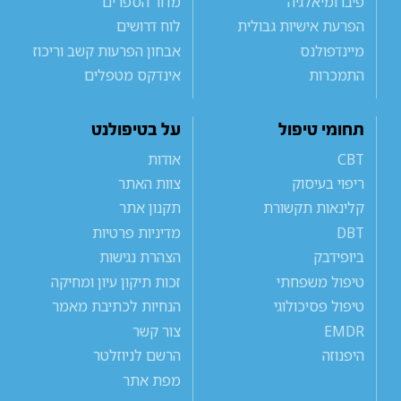
פיברומיאלגיה
מדור הספרים
הפרעת אישיות גבולית
לוח דרושים
מיינדפולנס
אבחון הפרעות קשב וריכוז
התמכרות
אינדקס מטפלים
תחומי טיפול
על בטיפולנט
CBT
אודות
ריפוי בעיסוק
צוות האתר
קלינאות תקשורת
תקנון אתר
DBT
מדיניות פרטיות
ביופידבק
הצהרת נגישות
טיפול משפחתי
זכות תיקון עיון ומחיקה
טיפול פסיכולוגי
הנחיות לכתיבת מאמר
EMDR
צור קשר
היפנוזה
הרשם לניוזלטר
מפת אתר