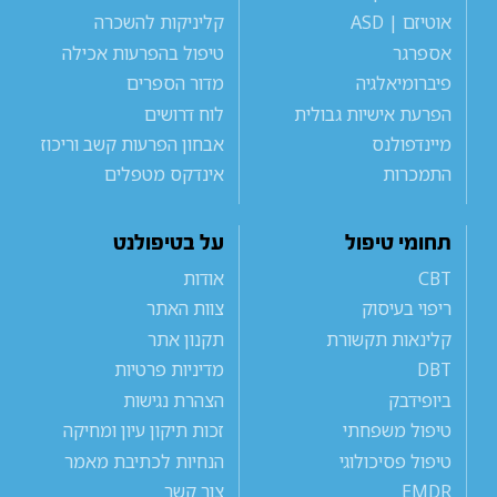
אוטיזם | ASD
קליניקות להשכרה
אספרגר
טיפול בהפרעות אכילה
פיברומיאלגיה
מדור הספרים
הפרעת אישיות גבולית
לוח דרושים
מיינדפולנס
אבחון הפרעות קשב וריכוז
התמכרות
אינדקס מטפלים
תחומי טיפול
על בטיפולנט
CBT
אודות
ריפוי בעיסוק
צוות האתר
קלינאות תקשורת
תקנון אתר
DBT
מדיניות פרטיות
ביופידבק
הצהרת נגישות
טיפול משפחתי
זכות תיקון עיון ומחיקה
טיפול פסיכולוגי
הנחיות לכתיבת מאמר
EMDR
צור קשר