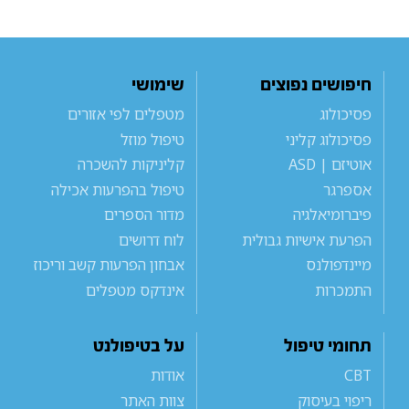
חיפושים נפוצים
שימושי
פסיכולוג
מטפלים לפי אזורים
פסיכולוג קליני
טיפול מוזל
אוטיזם | ASD
קליניקות להשכרה
אספרגר
טיפול בהפרעות אכילה
פיברומיאלגיה
מדור הספרים
הפרעת אישיות גבולית
לוח דרושים
מיינדפולנס
אבחון הפרעות קשב וריכוז
התמכרות
אינדקס מטפלים
תחומי טיפול
על בטיפולנט
CBT
אודות
ריפוי בעיסוק
צוות האתר