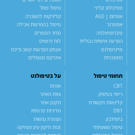
פסיכולוג קליני
טיפול מוזל
אוטיזם | ASD
קליניקות להשכרה
אספרגר
טיפול בהפרעות אכילה
פיברומיאלגיה
מדור הספרים
הפרעת אישיות גבולית
לוח דרושים
מיינדפולנס
אבחון הפרעות קשב וריכוז
התמכרות
אינדקס מטפלים
תחומי טיפול
על בטיפולנט
CBT
אודות
ריפוי בעיסוק
צוות האתר
קלינאות תקשורת
תקנון אתר
DBT
מדיניות פרטיות
ביופידבק
הצהרת נגישות
טיפול משפחתי
זכות תיקון עיון ומחיקה