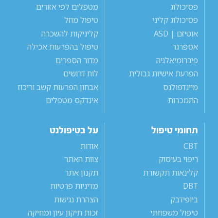
פסיכולוג
מטפלים לפי אזורים
פסיכולוג קליני
טיפול מוזל
אוטיזם | ASD
קליניקות להשכרה
אספרגר
טיפול בהפרעות אכילה
פיברומיאלגיה
מדור הספרים
הפרעת אישיות גבולית
לוח דרושים
מיינדפולנס
אבחון הפרעות קשב וריכוז
התמכרות
אינדקס מטפלים
תחומי טיפול
על בטיפולנט
CBT
אודות
ריפוי בעיסוק
צוות האתר
קלינאות תקשורת
תקנון אתר
DBT
מדיניות פרטיות
ביופידבק
הצהרת נגישות
טיפול משפחתי
זכות תיקון עיון ומחיקה