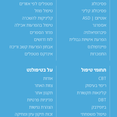
פסיכולוג
מטפלים לפי אזורים
פסיכולוג קליני
טיפול מוזל
אוטיזם | ASD
קליניקות להשכרה
אספרגר
טיפול בהפרעות אכילה
פיברומיאלגיה
מדור הספרים
הפרעת אישיות גבולית
לוח דרושים
מיינדפולנס
אבחון הפרעות קשב וריכוז
התמכרות
אינדקס מטפלים
תחומי טיפול
על בטיפולנט
CBT
אודות
ריפוי בעיסוק
צוות האתר
קלינאות תקשורת
תקנון אתר
DBT
מדיניות פרטיות
ביופידבק
הצהרת נגישות
טיפול משפחתי
זכות תיקון עיון ומחיקה