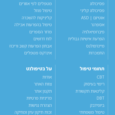
פסיכולוג
מטפלים לפי אזורים
פסיכולוג קליני
טיפול מוזל
אוטיזם | ASD
קליניקות להשכרה
אספרגר
טיפול בהפרעות אכילה
פיברומיאלגיה
מדור הספרים
הפרעת אישיות גבולית
לוח דרושים
מיינדפולנס
אבחון הפרעות קשב וריכוז
התמכרות
אינדקס מטפלים
תחומי טיפול
על בטיפולנט
CBT
אודות
ריפוי בעיסוק
צוות האתר
קלינאות תקשורת
תקנון אתר
DBT
מדיניות פרטיות
ביופידבק
הצהרת נגישות
טיפול משפחתי
זכות תיקון עיון ומחיקה