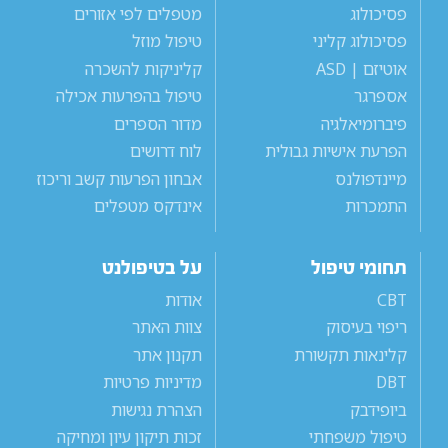
פסיכולוג
מטפלים לפי אזורים
פסיכולוג קליני
טיפול מוזל
אוטיזם | ASD
קליניקות להשכרה
אספרגר
טיפול בהפרעות אכילה
פיברומיאלגיה
מדור הספרים
הפרעת אישיות גבולית
לוח דרושים
מיינדפולנס
אבחון הפרעות קשב וריכוז
התמכרות
אינדקס מטפלים
תחומי טיפול
על בטיפולנט
CBT
אודות
ריפוי בעיסוק
צוות האתר
קלינאות תקשורת
תקנון אתר
DBT
מדיניות פרטיות
ביופידבק
הצהרת נגישות
טיפול משפחתי
זכות תיקון עיון ומחיקה