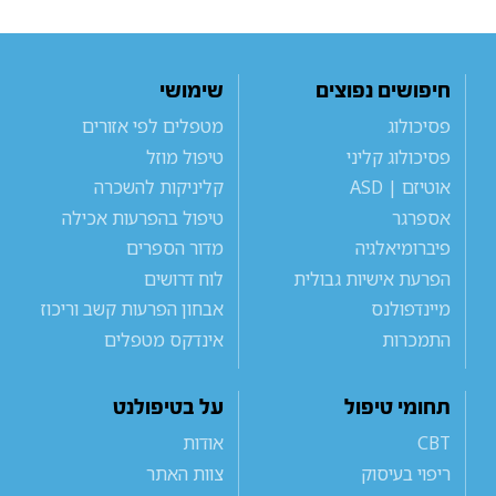
חיפושים נפוצים
שימושי
פסיכולוג
מטפלים לפי אזורים
פסיכולוג קליני
טיפול מוזל
אוטיזם | ASD
קליניקות להשכרה
אספרגר
טיפול בהפרעות אכילה
פיברומיאלגיה
מדור הספרים
הפרעת אישיות גבולית
לוח דרושים
מיינדפולנס
אבחון הפרעות קשב וריכוז
התמכרות
אינדקס מטפלים
תחומי טיפול
על בטיפולנט
CBT
אודות
ריפוי בעיסוק
צוות האתר