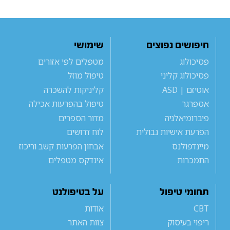
חיפושים נפוצים
שימושי
פסיכולוג
מטפלים לפי אזורים
פסיכולוג קליני
טיפול מוזל
אוטיזם | ASD
קליניקות להשכרה
אספרגר
טיפול בהפרעות אכילה
פיברומיאלגיה
מדור הספרים
הפרעת אישיות גבולית
לוח דרושים
מיינדפולנס
אבחון הפרעות קשב וריכוז
התמכרות
אינדקס מטפלים
תחומי טיפול
על בטיפולנט
CBT
אודות
ריפוי בעיסוק
צוות האתר