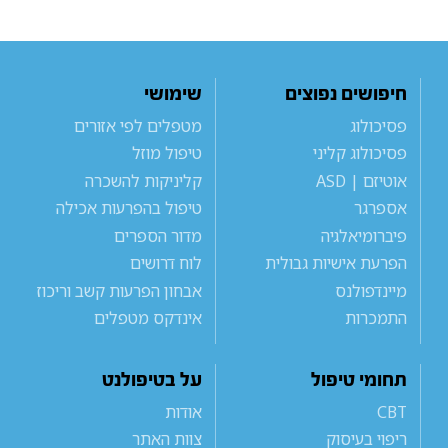
חיפושים נפוצים
שימושי
פסיכולוג
מטפלים לפי אזורים
פסיכולוג קליני
טיפול מוזל
אוטיזם | ASD
קליניקות להשכרה
אספרגר
טיפול בהפרעות אכילה
פיברומיאלגיה
מדור הספרים
הפרעת אישיות גבולית
לוח דרושים
מיינדפולנס
אבחון הפרעות קשב וריכוז
התמכרות
אינדקס מטפלים
תחומי טיפול
על בטיפולנט
CBT
אודות
ריפוי בעיסוק
צוות האתר