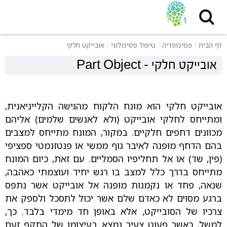
דף הבית
פסיכופדיה
טיפול פסיכולוגי
אובייקט חלקי
אובייקט חלקי
-
Part Object
אובייקט חלקי הוא מונח הלקוח מהגישה הקלייניאנית,
ומתייחס לחלקי אובייקט (ולא לאנשים שלמים) אליהם
מכוונים דחפים חלקיים. במקור, המונח מתייחס למצבים
בהם הדחף מופנה לאיבר גוף ממשי או פנטזנמטי ספציפי
(פין, שד) או אל תחליפיו הסמליים. עם זאת, כיום המונח
מתייחס בדרך כלל למצב בו רגש יחיד ועוצמתי כאהבה,
שנאה, פחד או נקמנות מופנה אל אובייקט אשר נתפס
ברגע מסוים לא כאדם שלם אשר יכול לתסכל ולספק את
צרכיו של הסובייקט, אלא באופן חד מימדי בלבד. כך,
למשל, כאשר פעוט צעיר נמצא בעיצומו של התקף זעם