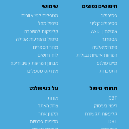
חיפושים נפוצים
שימושי
פסיכולוג
מטפלים לפי אזורים
פסיכולוג קליני
טיפול מוזל
אוטיזם | ASD
קליניקות להשכרה
אספרגר
טיפול בהפרעות אכילה
פיברומיאלגיה
מדור הספרים
הפרעת אישיות גבולית
לוח דרושים
מיינדפולנס
אבחון הפרעות קשב וריכוז
התמכרות
אינדקס מטפלים
תחומי טיפול
על בטיפולנט
CBT
אודות
ריפוי בעיסוק
צוות האתר
קלינאות תקשורת
תקנון אתר
DBT
מדיניות פרטיות