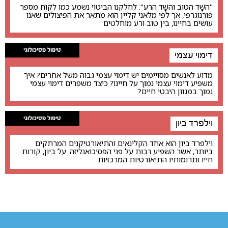
"השָׁד הטוב והשָׁד הרע": לחלקנו הביטוי נשמע כמו לקוח מספר
פורנוגרפי, אך לפי מלאני קליין הוא מתאר את הפיצולים שאנו
עושים בחיינו, בין טוב ורע מוחלטים
טיפול פסיכולוגי
דימוי עצמי
מדוע לאנשים מסויימים יש דימוי עצמי גבוה משל אחרים? איך
משפיע דימוי עצמי נמוך על חיינו? כיצד משפרים דימוי עצמי
נמוך במגוון היבטי חיים?
טיפול פסיכולוגי
וילפרד ביון
וילפרד ביון הוא אחד הקלינאים והתיאורטיקנים המרתקים
ביותר, אשר השפיע רבות על פני הפסיכואנליזה. על ביון, קורות
חייו ותרומותיו התיאורטיות המרכזיות.