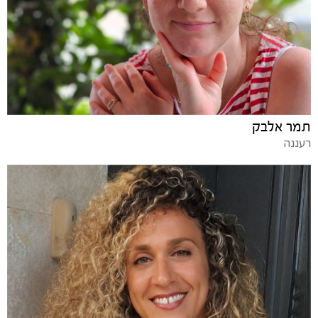
תמר אלבק
רעננה