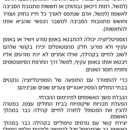
(למשל, רמות דיכאון גבוהות) או חששות מתגובת הסביבה
לאשפוז (למשל, אדם שנתפס לאורך כל חייו כחזק ועמיד
וחושש מתגובות הסביבה למשבר הנפשי שהביא אותו
להתאשפז).
הוספיטליזציה יכולה להתבטא באופן מודע וישיר או באופן
עקיף ולא מודע: חלק מהמטופלים יכירו בקושי שלהם
לשוב לחיים בקהילה, ואילו אחרים לא יהיו מודעים אליו
ויבטאו אותו באופן עקיף, למשל דרך החרפת הסימפטומים
וחווית חוסר האונים.
כדי להתמודד עם התופעה של הוספיטליזציה ננקטים
בבתי החולים הפסיכיאטריים צעדים שונים שביניהם:
הגבלת משך האשפוזים למינימום ההכרחי.
הפעלת תכניות שיקומיות בבית החולים עצמו, במטרה
להכין את המטופל לחזרה לחיים קהילה כבר במהלך
האשפוז.
יצירת קשר עם גורמים טיפוליים בקהילה כבר במהלך
האשפוז, כך שהמטופל יוכל להמשיך וליהנות מליווי טיפולי