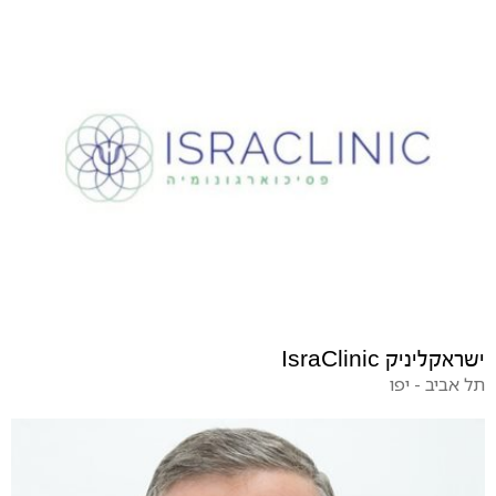
ישראקליניק IsraClinic
תל אביב - יפו