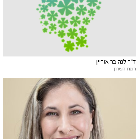
ד"ר לנה בר אוריין
רמת השרון