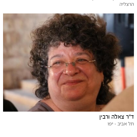
הרצליה
ד"ר צאלה ורבין
תל אביב - יפו