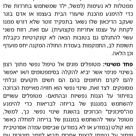
ממטלות לא נעימות (למשל, ילד שמשתמש בחרדות שלו
כדי להימנע מהכנת שיעורי הבית בעצמו או אדם בוגר
שעקב הדיכאון שלו נשאר בתפקיד זוטר שלא דורש ממנו
לקחת על עצמו אחריות מקצועית). עם זאת, רווח משני
עשוי להתגלם גם בטובות הנאה לא קונקרטיות כקבלת
תשומת לב, התמקמות בעמדת החולה המקנה יחס מועדף
וכן הלאה.
פחד משינוי:
מטופלים פונים אל טיפול נפשי מתוך רצון
בשינוי פנימי אשר יביא להקלה בסימפטומים ו/או יאפשר
להם לקדם תחומים בהם הם חשים תקועים ובלתי
מסופקים. לצד זאת, שינוי נפשי הוא חוויה מאיימת הכרוכה
בוויתור על הגנות נפשיות ובהתאם- מטופלים עשויים
להשתמש במנגנון של בריחה לבריאות כדי להימנע
מה"סיכונים" הכרוכים בהשגת שינוי נפשי. כך, למשל,
מטופל עשוי להשתמש במנגנון של בריחה למחלה כאשר
הוא קולט (במודע או לא במודע) שביסוס עמדה אסרטיבית
וויתור על נטייתו לרצות אחרים תביא ליותר חיכוכים עם