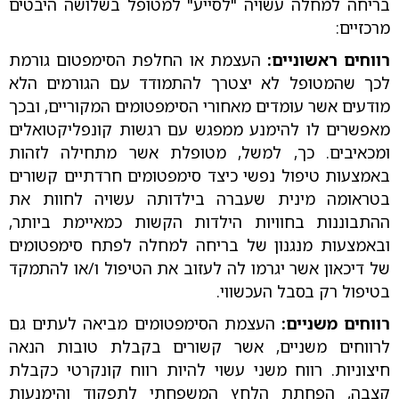
בריחה למחלה עשויה "לסייע" למטופל בשלושה היבטים
מרכזיים:
רווחים ראשוניים:
העצמת או החלפת הסימפטום גורמת
לכך שהמטופל לא יצטרך להתמודד עם הגורמים הלא
מודעים אשר עומדים מאחורי הסימפטומים המקוריים, ובכך
מאפשרים לו להימנע ממפגש עם רגשות קונפליקטואלים
ומכאיבים. כך, למשל, מטופלת אשר מתחילה לזהות
באמצעות טיפול נפשי כיצד סימפטומים חרדתיים קשורים
בטראומה מינית שעברה בילדותה עשויה לחוות את
ההתבוננות בחוויות הילדות הקשות כמאיימת ביותר,
ובאמצעות מנגנון של בריחה למחלה לפתח סימפטומים
של דיכאון אשר יגרמו לה לעזוב את הטיפול ו/או להתמקד
בטיפול רק בסבל העכשווי.
רווחים משניים:
העצמת הסימפטומים מביאה לעתים גם
לרווחים משניים, אשר קשורים בקבלת טובות הנאה
חיצוניות. רווח משני עשוי להיות רווח קונקרטי כקבלת
קצבה, הפחתת הלחץ המשפחתי לתפקוד והימנעות