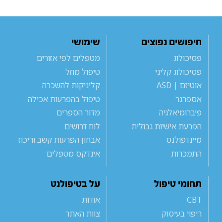
חיפושים נפוצים
שימושי
פסיכולוג
מטפלים לפי אזורים
פסיכולוג קליני
טיפול מוזל
אוטיזם | ASD
קליניקות להשכרה
אספרגר
טיפול בהפרעות אכילה
פיברומיאלגיה
מדור הספרים
הפרעת אישיות גבולית
לוח דרושים
מיינדפולנס
אבחון הפרעות קשב וריכוז
התמכרות
אינדקס מטפלים
תחומי טיפול
על בטיפולנט
CBT
אודות
ריפוי בעיסוק
צוות האתר