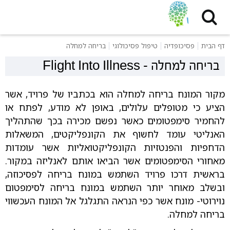
דף הבית
פסיכופדיה
טיפול פסיכולוגי
בריחה למחלה
בריחה למחלה
-
Flight Into Illness
מקור המונח בריחה למחלה הוא בכתביו של פרויד, אשר
הציע כי מטופלים עלולים, באופן לא מודע, לפתח או
להחמיר סימפטומים כאשר נפשם מכירה בכך שהתהליך
האנליטי עומד לחשוף את הקונפליקטים, המשאלות
הדחפיות והפנטזיות הקונפליקטואליות אשר עומדות
מאחורי הסימפטומים אשר הביאו אותם לאנליזה במקור.
בראשית דרכו פרויד השתמש במונח בריחה לפסיכוזה,
ובשלב מאוחר יותר השתמש במונח בריחה לסימפטום
נוירוטי- מונח אשר כפי הנראה התגלגל אל המונח העכשווי
בריחה למחלה.