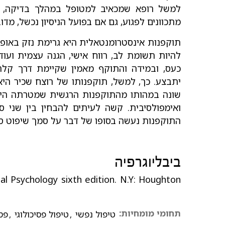
למשל רופא שמכאיב למטופל במהלך בדיקה, א
מתכוונים לפגוע, גם אם בפועל הניסיון נכשל, מד
תוקפנות אינסטרומנטאלית היא גרימת נזק באופן
להיות תשומת לב, רווח אישי, הגנה עצמית ועוד.
כעס, ובמידה והתוקף מאמין שקיימת דרך קל
יתבצע. כך, למשל, תוקפנותו של רוצח שכיר היא
שונה במהותו מהתוקפנות הרגשית שמטרתה היא 
ואימפולסיבית. קשה לעיתים להבחין בין שני סו
התוקפנות נעשה בסופו של דבר על סמך שיפוט סו
ביבליוגרפיה
ial Psychology sixth edition. N.Y: Houghton
תחומי מומחיות:
טיפול נפשי
,
טיפול פסיכולוגי
,
פס