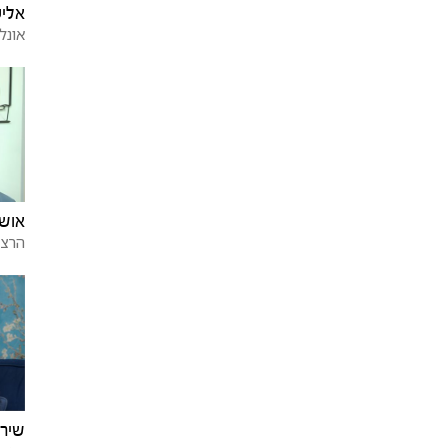
אליע
אונלי
אושר
הרצל
שירה