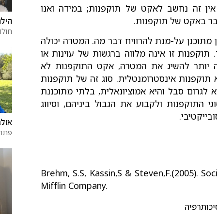
ין זה נחשב לאקט של תוקפנות; במידה ואנו
ובר באקט של תוקפנות.
הילה
חולון
 מתוכנן על-מנת להרוויח דבר מה. המטרה יכולה
 תוקפנות זו אינה מלווה ברגשות של עוינות או
ה יותר להשיג את המטרה, אקט התוקפנות לא
 תוקפנות אינסטרומנטלית. סוג זה של תוקפנות
לגרום סבל והיא אמוציונאלית, בלתי מתוכננת
גי התוקפנות ולקבוע את הגבול ביניהם, וסיווג
בייקטיבי.
אולג
פתח 
Brehm, S.S, Kassin,S & Steven,F.(2005). Soc
Mifflin Company.
יכותרפיה