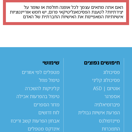
האם אתה מתאים עצמך לכל אופנה חולפת או שומר על
יצירתיות? לטענת הפסיכואנליטיקאי פרום, יש חמש אוריינטציות
אישיותיות המאפיינות את האישיות החברתית של האדם
חיפושים נפוצים
שימושי
פסיכולוג
מטפלים לפי אזורים
פסיכולוג קליני
טיפול מוזל
אוטיזם | ASD
קליניקות להשכרה
אספרגר
טיפול בהפרעות אכילה
פיברומיאלגיה
מדור הספרים
הפרעת אישיות גבולית
לוח דרושים
מיינדפולנס
אבחון הפרעות קשב וריכוז
התמכרות
אינדקס מטפלים