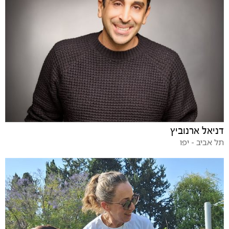
דניאל ארנוביץ
תל אביב - יפו