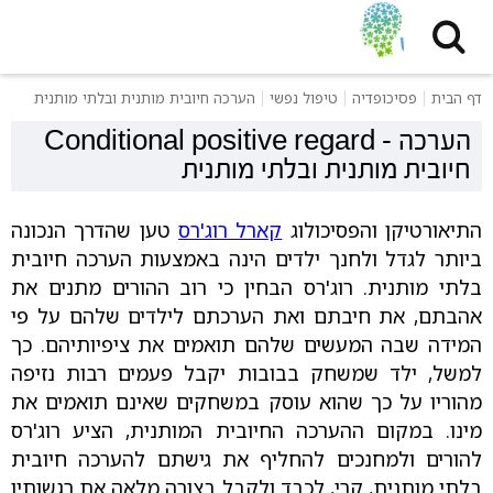
דף הבית
פסיכופדיה
טיפול נפשי
הערכה חיובית מותנית ובלתי מותנית
הערכה
-
Conditional positive regard
חיובית מותנית ובלתי מותנית
התיאורטיקן והפסיכולוג
קארל רוג'רס
טען שהדרך הנכונה
ביותר לגדל ולחנך ילדים הינה באמצעות הערכה חיובית
בלתי מותנית. רוג'רס הבחין כי רוב ההורים מתנים את
אהבתם, את חיבתם ואת הערכתם לילדים שלהם על פי
המידה שבה המעשים שלהם תואמים את ציפיותיהם. כך
למשל, ילד שמשחק בבובות יקבל פעמים רבות נזיפה
מהוריו על כך שהוא עוסק במשחקים שאינם תואמים את
מינו. במקום ההערכה החיובית המותנית, הציע רוג'רס
להורים ולמחנכים להחליף את גישתם להערכה חיובית
בלתי מותנית, קרי, לכבד ולקבל בצורה מלאה את רגשותיו