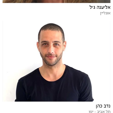
אליענה גיל
אונליין
נדב כהן
תל אביב - יפו