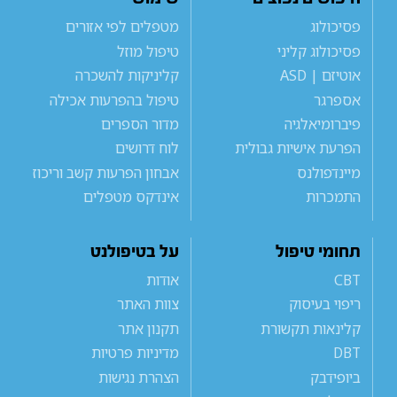
פסיכולוג
מטפלים לפי אזורים
פסיכולוג קליני
טיפול מוזל
אוטיזם | ASD
קליניקות להשכרה
אספרגר
טיפול בהפרעות אכילה
פיברומיאלגיה
מדור הספרים
הפרעת אישיות גבולית
לוח דרושים
מיינדפולנס
אבחון הפרעות קשב וריכוז
התמכרות
אינדקס מטפלים
תחומי טיפול
על בטיפולנט
CBT
אודות
ריפוי בעיסוק
צוות האתר
קלינאות תקשורת
תקנון אתר
DBT
מדיניות פרטיות
ביופידבק
הצהרת נגישות