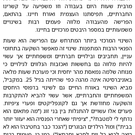
מרבית שעות היום בעבודה וזו משפיעה על קשרינו
החברתיים, תפיסתנו העצמית ואורח חיינו. בהתאם,
הפרישה מהעבודה מלווה פעמים רבות בשינויים
משמעותיים במספר היבטים מרכזיים בחיינו.
השינוי המרכזי ביותר המתרחש עם הפרישה הוא שעות
הפנאי הרבות המתפנות. שינוי זה מאפשר השקעה בתחומי
עניין, תחביבים ובילויים חברתיים ומשפחתיים אך עשוי
להיות מלווה גם בחששות ואכזבות הנלווים לגילויים כי
מנוחה שלמה נמאסת מהר יחסית וכי מערכת שעות מלאה
באוניברסיטה אינה מהנה כפי שהייתה בגיל 25. במקביל,
מביא השינוי באורח החיים גם לשינוי בדפוסי היחסים
המשפחתיים והחברתיים, אשר עשוי להביא להתקרבות
והשקעה מחודשת אך גם לקונפליקטים ופערי ציפיות.
פערים אלו עשויים להתגלות בין בני זוג ("מה פתאום הוא
נדחף לי למטבח?", "ציפיתי שאחרי הפנסיה הוא יעזור יותר
בבית") ומול הילדים הבוגרים ("הנכד כבר בחטיבה! הוא לא
רוצה לבוא כל יום לסבא וסבתא!"). כמו כן, פעמים רבות