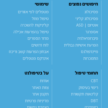
חיפושים נפוצים
שימושי
פסיכולוג
מטפלים לפי אזורים
פסיכולוג קליני
טיפול מוזל
אוטיזם | ASD
קליניקות להשכרה
אספרגר
טיפול בהפרעות אכילה
פיברומיאלגיה
מדור הספרים
הפרעת אישיות גבולית
לוח דרושים
מיינדפולנס
אבחון הפרעות קשב וריכוז
התמכרות
אינדקס מטפלים
תחומי טיפול
על בטיפולנט
CBT
אודות
ריפוי בעיסוק
צוות האתר
קלינאות תקשורת
תקנון אתר
DBT
מדיניות פרטיות
ביופידבק
הצהרת נגישות