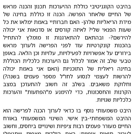
בהיבט הקוגניטיבי כוללת ההיערכות תכנון והכנה מראש
של החיים שלאחר הפרשה. הכנה זו כוללת בחינה של
מידת הריאליות שלהן- האם חברותיי באמת ימלאו את כל
שעות הפנאי שלי? לאיזה קורסים או סדנאות אני יכולה
להירשם?- ובהתאם להתארגנות זו מומלץ להתחיל
בהכנות קונקרטיות עוד לפני הפרישה ולערוך מראש
בירורים על אפשרויות לפעילויות, עלויות וכן הלאה. באופן
טבעי שלב זה אמור לכלול גם היערכות כלכלית הכוללת
בחינה ריאלית של התוכניות (האם אני באמת יכולה
להרשות לעצמי לנסוע לחו"ל מספר פעמים בשנה?)
וחלוקת משאבים. בשלב זה חשוב להתעדכן במצב
הקרנות והחסכונות, כדי להימנע מ"הפתעות" והערכות
כלכליות שגויות.
היבט משמעותי נוסף בו כדאי לערוך הכנה לפרישה הוא
ההיבט המשפחתי-בין אישי. השינוי המשמעותי באורח
החיים מעורר פעמים רבות ציפיות ושינויים ביחסים, וחשוב
לערוך תיאום ציפיות: האם הילדים מצפים שתטפלי