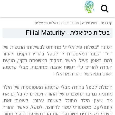
דף הבית
פסיכופדיה
פסיכותרפיה
בשלות פיליאלית
בשלות פיליאלית
-
Filial Maturity
המונח "בשלות פיליאלית" מתייחס לבשילותו הרגשית של
הילד הבוגר המאפשרת לו לטפל בהוריו הזקנים ולעזור
להם באופן פעיל. כאשר תפקוד המשפחה תקין, מונעת
העזרה להורים ע"י רגשות אהבה ומחויבות, מבלי שתפגע
האוטונומיה של ההורה או הילד.
היכולת לטפל בהורה מבלי שתפגע האוטונומיה של הילד
מותנית גם בהתחשבותו של ההורה ויכולתו לקבל גם את
מה שאין הילד מסוגל לעשות עבורו. לעומת זאת,
קונפליקט משמעותי עשוי להיווצר, למשל, כאשר ההורה
חש כי רק מגורים משותפים עם הבן משמעם טיפול מסור,