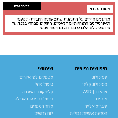
פסיכותרפיה
ויסות עצמי
מדוע אנו חוזרים על התנהגות שתוצאותיה חיוביות? לטענת
תיאורטיקנים התנהגותיים קלאסיים, חיזוקים מבחוץ בלבד. על
פי הפסיכולוג אלברט בנדורה, גם ויסות עצמי
חיפושים נפוצים
שימושי
פסיכולוג
מטפלים לפי אזורים
פסיכולוג קליני
טיפול מוזל
אוטיזם | ASD
קליניקות להשכרה
אספרגר
טיפול בהפרעות אכילה
פיברומיאלגיה
מדור הספרים
הפרעת אישיות גבולית
לוח דרושים