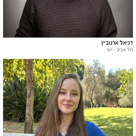
דניאל ארנוביץ
תל אביב - יפו