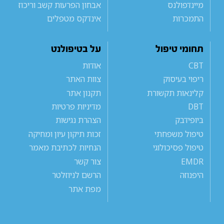
מיינדפולנס
אבחון הפרעות קשב וריכוז
התמכרות
אינדקס מטפלים
תחומי טיפול
על בטיפולנט
CBT
אודות
ריפוי בעיסוק
צוות האתר
קלינאות תקשורת
תקנון אתר
DBT
מדיניות פרטיות
ביופידבק
הצהרת נגישות
טיפול משפחתי
זכות תיקון עיון ומחיקה
טיפול פסיכולוגי
הנחיות לכתיבת מאמר
EMDR
צור קשר
היפנוזה
הרשם לניוזלטר
מפת אתר