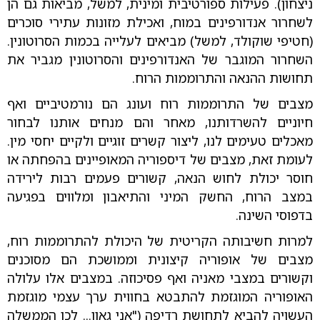
ניצחון). פעילות ספורטיבית ומינית, למשל, מביאות גם הן
לשחרור אנדורפינים במוח, ואכילת מזונות עתירי סוכרים
(חטיפי שוקולד, למשל) מביאים לעלייה בכמות הסרוטונין.
השחרור המוגבר של האנדורפינים והסרוטונין מגביר את
תחושות ההנאה והתרוממות הרוח.
מצבים של התרוממות רוח ועונג הם נורמטיביים ואף
חיוניים להשרדותנו, מאחר והם מנחים אותנו לבחור
מאכלים טעימים לנו, ליצור קשרים זוגיים ולקיים יחסי מין.
לעומת זאת, מצבים של דיספוריה המאופיינים בהפחתה או
חוסר יכולת לחוש הנאה, קשורים פעמים רבות לירידה
במצב הרוח, החשק המיני והתיאבון ומלווים בפגיעה
בדפוסי השינה.
למרות חשיבותה הקריטית של היכולת להתרוממות רוח,
מצבים של אופוריה קיצונית וממושכת הם מסוכנים
וקשורים במצבי מאניה ואף פסיכוזה. במצבים אלו עלולה
האופוריה המוגזמת להתבטא בחווית ערך עצמי מוגזמת
העשויה להביא לתחושת רדיפה ("אני גאון... לכן הממשלה