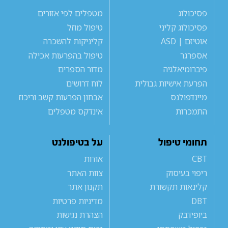
פסיכולוג
מטפלים לפי אזורים
פסיכולוג קליני
טיפול מוזל
אוטיזם | ASD
קליניקות להשכרה
אספרגר
טיפול בהפרעות אכילה
פיברומיאלגיה
מדור הספרים
הפרעת אישיות גבולית
לוח דרושים
מיינדפולנס
אבחון הפרעות קשב וריכוז
התמכרות
אינדקס מטפלים
תחומי טיפול
על בטיפולנט
CBT
אודות
ריפוי בעיסוק
צוות האתר
קלינאות תקשורת
תקנון אתר
DBT
מדיניות פרטיות
ביופידבק
הצהרת נגישות