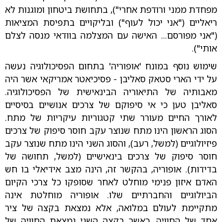
מפחדת ממני ורודפת אחרי"), בתחושת ביטחון ומוגנות לא
ריאליים ("אני יכול לעוף") ובליקויים בתפיסת המציאות
("אני מפורסם... האישה עם המצלמה בוודאי מנסה לצלם
אותי").
שימוש נוסף במונח 'אופוריה' בתחום הפסיכולוגיה נעשה
על ידי הארי סטאק סאליבן - פסיכיאטר אמריקאי אשר היה
מאבותיה של התיאוריה הבינאישית של הפסיכולוגיה.
סאליבן טען כי אי סיפוקם של צרכים אנושיים בסיסיים
לאורך החיים מעורר שתי קטגוריות עיקריות של מתח.
הסוג הראשון הינו מתח שנוצר עקב חוסר סיפוק של צרכים
פיזיולוגיים (למשל, רעב), והסוג השני הינו מתח שנוצר עקב
חוסר סיפוק של צרכים בינאישיים (למשל, תחושה של
בדידות). אופוריה, בהקשר זה, הינה מצב אידיאלי בו חש
האדם איזון פנימי מוחלט לאחר שסופקו כל צרכי הקיום
הביולוגיים והחברתיים שלו. אופוריה מוחלטת אינה
מתקיימת לעולם במלואה, אלא נמצאת בקצה של ציר
אחד של החוויה, כאשר בקצה השני נמצאת החוויה של