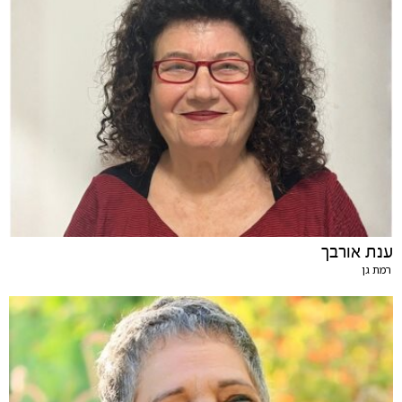
ענת אורבך
רמת גן