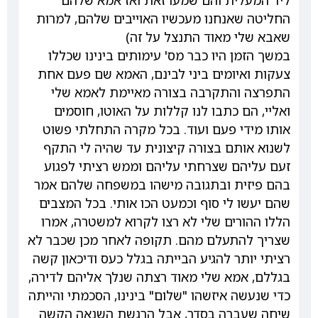
ליד המעלית והם שמעו זאת ואז אמא שלהם
החליטה שאנחנו מעכשיו האוייבים שלהם, למרות
שאבא שלי מאוד התנצל על זה)
במשך הזמן היו כבר מס' עימותים בינינו שכללו
צעקות ואיומים ביני לבינם, האמא שם פעם אחת
התפרצה והתקרבה בצורה מאיימת לאמא שלי
ואליי, הם כתבו לנו קללות על האוטו, חוסמים
אותו מידי פעם ועוד. בכל מקרה התחלתי פשוט
לשנוא אותם בצורה קיצונית עד שהיה לי התקף
זעם עליהם שצרחתי עליהם וממש רציתי לפגוע
בהם פיזית ובתגובה מישהו במשפחה שלהם אמר
שהם יעשו לי סוף וכמעט הכו אותי. בכל המצבים
הללו ההורים שלי לא רצו לקרוא למשטרה, אמרו
שצריך להתעלם מהם. תקופה לאחר מכן שכבר לא
רציתי יותר להגיע הבייתה בגלל כעס ודיכאון קשה
בגללם, אמא שלי מאוד רצתה שנלך אליהם לדירה,
כדי שנעשה איזשהו "שלום" בינינו, הסכמתי והייתה
שיחה שעברה בסדר, אבל הרגשת השנאה הקשה