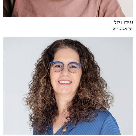
עידו ויזל
תל אביב - יפו