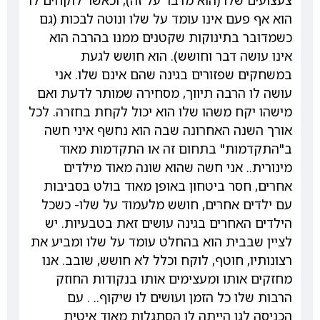
צעצועים שלו (הוא מדבר על זה), וכאשר לוקחים לו
הוא אף פעם אינו עומד על שלו ונוטה לבכות (גם
כשמדובר בתינוקות שקטנים ממנו בהרבה הוא
אינו עושה דבר וחושש). הוא חושש לגעת
במשחקים שפזורים בגינה שהם אינם שלו. אני
עושה לו הרבה תיווך, מסחירה שמותר לדעת ואם
מישהו יקח משהו שלו הוא יכול לקחת בחזרה. לכל
אורך השנה האחרונה שבה הוא נחשף איני חשה
ב"התקדמות" בתחום זה או התקדמות מאוד
מינורית.. אני חשה שהוא שונה מאוד מילדים
אחרים, חסר ביטחון באופן מאוד בולט בסביבות
עם ילדים אחרים, חושש מלעמוד על שלו- כשכל
הילדים האחרים בגינה עושים זאת בטבעיות. יש
לציין שבבית הוא בהחלט עומד על שלו ומביע את
רצונותיו, חוטף, לוקח וכלל לא חושש, שובב. אנו
מחזקים אותו ומעצימים אותו בנקודות החוזק
הרבות שלו כל הזמן ועושים לו שיקוף.. . עם
הכניסה לגן הייתה לו הסתגלות מאוד איטית