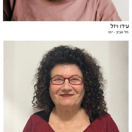
עידו ויזל
תל אביב - יפו