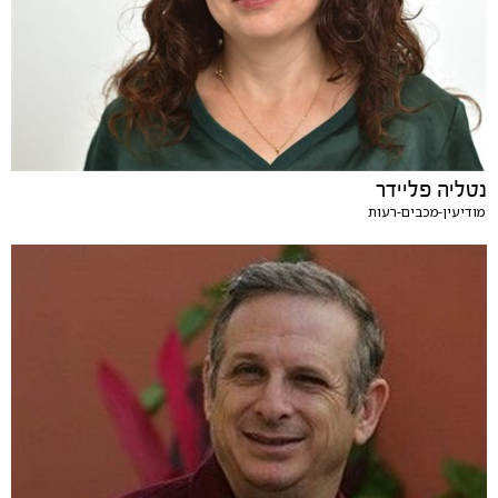
נטליה פליידר
מודיעין-מכבים-רעות