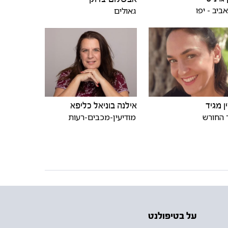
ביב - יפו
גאולים
ן מגיד
אילנה בוניאל כליפא
 החורש
מודיעין-מכבים-רעות
על בטיפולנט