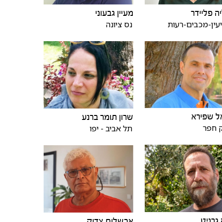
ה פליידר
מעיין גבעוני
עין-מכבים-רעות
נס ציונה
ל שפירא
שרון תומר ברנע
 חפר
תל אביב - יפו
גרניט
אבשלום צדוק