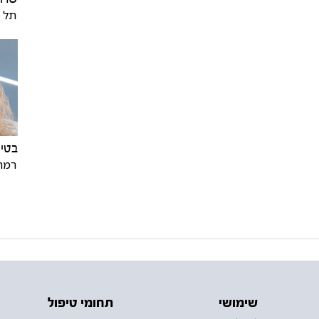
תל א
בטי
רמת 
שימושי
תחומי טיפול