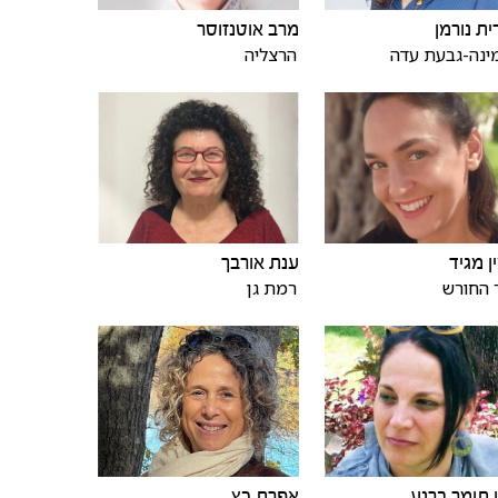
ית נורמן
מרב אוטנזוסר
ינה-גבעת עדה
הרצליה
ן מגיד
ענת אורבך
 החורש
רמת גן
 תומר ברנע
אפרת כץ