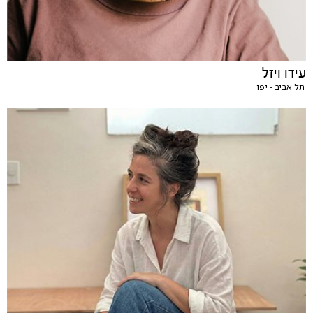
עידו ויזל
תל אביב - יפו