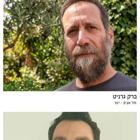
ברק גרניט
תל אביב - יפו