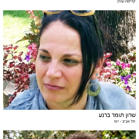
קדימה-צורן
שרון תומר ברנע
תל אביב - יפו