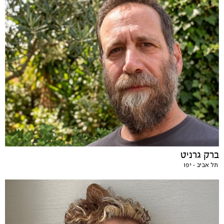
ברק גרניט
תל אביב - יפו