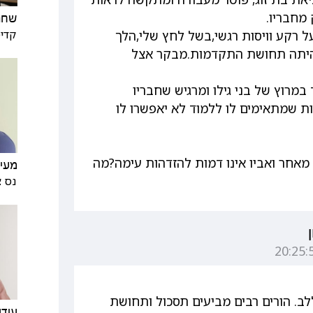
מחבריו.
שחר 
קדימ
ל רקע וויסות רגשי,בשל לחץ שלי,הלך
 היתה תחושת התקדמות.מבקר אצל
מרוץ של בני גילו ומרגיש שחבריו
ת שמתאימים לו ללמוד לא יאפשרו לו
 מאחר ואביו אינו דמות להזדהות עימה?מה
מעיי
נס צ
לב. הורים רבים מביעים תסכול ותחושת
עידו 