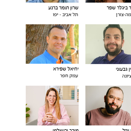
ביגלר שפר
שרון תומר ברנע
ה-צורן
תל אביב - יפו
יחיאל שפירא
ן גבעוני
עמק חפר
יונה
ויזל
מירב ירושלמי