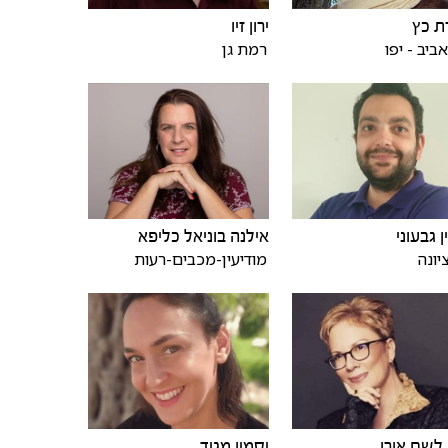
ת כץ
ירון זיו
ביב - יפו
רמת גן
ן גבעוני
אילנה בוניאל כליפא
יונה
מודיעין-מכבים-רעות
לשם אורן
יסמין מגיד