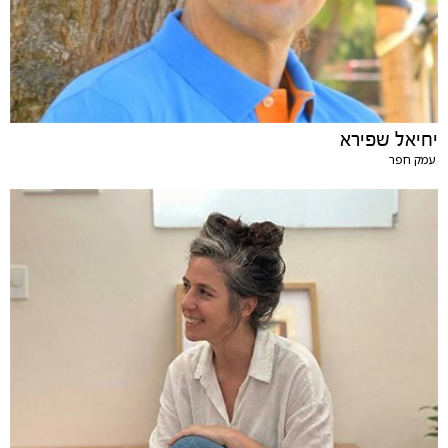
יחיאל שפירא
עמק חפר