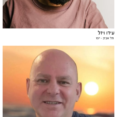
עידו ויזל
תל אביב - יפו