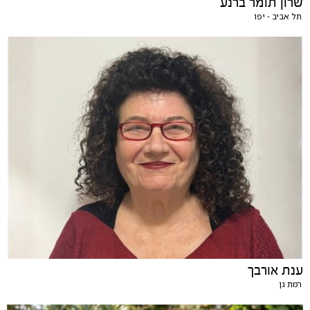
שרון תומר ברנע
תל אביב - יפו
ענת אורבך
רמת גן