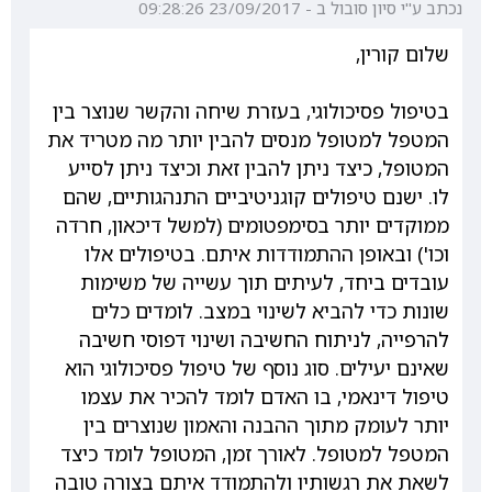
נכתב ע"י סיון סובול ב - 23/09/2017 09:28:26
שלום קורין,
בטיפול פסיכולוגי, בעזרת שיחה והקשר שנוצר בין
המטפל למטופל מנסים להבין יותר מה מטריד את
המטופל, כיצד ניתן להבין זאת וכיצד ניתן לסייע
לו. ישנם טיפולים קוגניטיביים התנהגותיים, שהם
ממוקדים יותר בסימפטומים (למשל דיכאון, חרדה
וכו') ובאופן ההתמודדות איתם. בטיפולים אלו
עובדים ביחד, לעיתים תוך עשייה של משימות
שונות כדי להביא לשינוי במצב. לומדים כלים
להרפייה, לניתוח החשיבה ושינוי דפוסי חשיבה
שאינם יעילים. סוג נוסף של טיפול פסיכולוגי הוא
טיפול דינאמי, בו האדם לומד להכיר את עצמו
יותר לעומק מתוך ההבנה והאמון שנוצרים בין
המטפל למטופל. לאורך זמן, המטופל לומד כיצד
לשאת את רגשותיו ולהתמודד איתם בצורה טובה