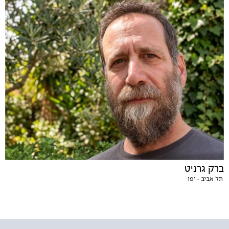
ברק גרניט
תל אביב - יפו