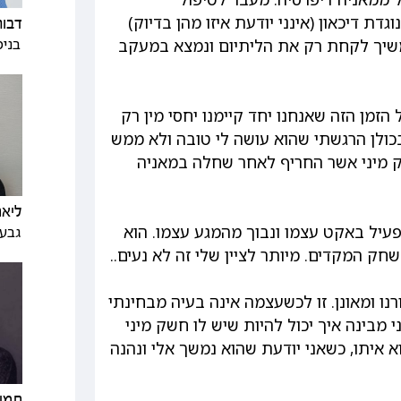
דת דיכאון (אינני יודעת איזו מהן בדיוק)
דבור
בנימ
ממשיך לקחת רק את הליתיום ונמצא במעקב
זמן הזה שאנחנו יחד קיימנו יחסי מין רק
ני יזמתי ובכולן הרגשתי שהוא עושה לי טובה ולא ממש
שק מיני אשר החריף לאחר שחלה במאניה
ליאת
פעיל באקט עצמו ונבוך מהמגע עצמו. הוא
גבעת
שחק המקדים. מיותר לציין שלי זה לא נעים..
רנו ומאונן. זו לכשעצמה אינה בעיה מבחינתי
י מבינה איך יכול להיות שיש לו חשק מיני
וא איתו, כשאני יודעת שהוא נמשך אלי ונהנה
תמי 