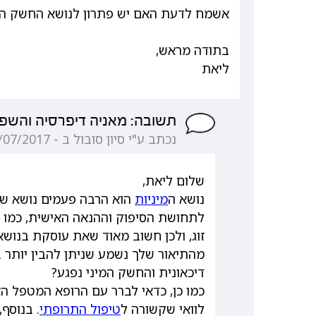
אשמח לדעת האם יש פתרון לנושא החשק המ
בתודה מראש,
ליאת
תשובה: מאניה דיפרסיה והשפ
נכתב ע"י סיון סובול ב - 20/07/2017 10:49:45
שלום ליאת,
נושא ה
מיניות
הוא הרבה פעמים נושא שנ
לתחושת הסיפוק וההנאה האישית, כמו ג
זוג, ולכן חשוב מאוד שאת עוסקת בנושא
מהתיאור שלך נשמע שניתן להבין יותר 
דיכאונית והחשק המיני נפגע?
כמו כן, כדאי לברר עם הרופא המטפל ה
לוואי שקשורה ל
טיפול התרופתי
. בנוסף