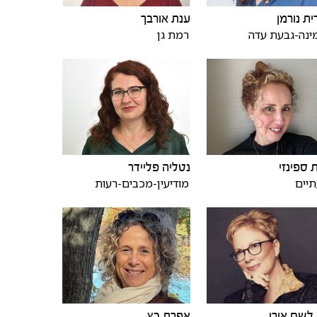
ית נורמן
ענת אורבך
ינה-גבעת עדה
רמת גן
 ספינזי
נטליה פליידר
יים
מודיעין-מכבים-רעות
לשם אורן
אפרת כץ