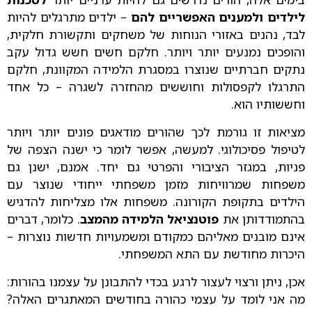
לילדים ולמענים האפשריים להם
– ילדים מתרגלים להיות
לבד, נהנים באזורי הנוחות של משחקים ותקשורת חלקית,
והופכים נמנעים יותר ויותר. חלקם חשים חשש גדול עקב
נתקים חברתיים שנוצרו במסגרת הלמידה המקוונת, חלקם
התרגלו לקפסולות וחוששים מהחזרה לשגרה – כל אחד
וחששותיו הוא.
מציאות זו גורמת לכך שהורים מודאגים פונים יותר ויותר
לטיפול פסיכולוגי. למעשה, אפשר לומר כי ישנה הצפה של
פניות, במגזר הציבורי והפרטי גם יחד. אמנם, ישנן גם
משפחות שמרוויחות מזמן משפחתי ייחודי שנוצר עם
הילדים בתקופת הקורונה. משפחות אלו מצליחות להדגיש
בהתמודדותן את
פוטנציאל הלמידה מהמצב
. כלומר, דברים
אינם מובנים מאליהם כמקודם ומשמעויות חדשות נוצרות –
היכרות מחודשת עם התא המשפחתי.
אכן, ניתן ורצוי לעצור לרגע בכדי להתבונן על עצמנו בהורות:
מה אני לומד על עצמי כהורה בחודשים המאתגרים האלה?