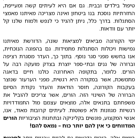
טיפול בילדים ובבית. גם אם היא לעיתים קשה ומעייפת,
החזרתיות נוסכת בנו ביטחון ואינה מצריכה מאיתנו מאמצי
הסתגלות. בדרך כלל, ניתן להגיד כי לנפש ולמוח שלנו קל
יותר עם וודאות.
ימי הקורונה מביאים למציאות שונה, הדורשת מאיתנו
גמישות ויכולות הסתגלות מתמידות. גם בהפוגה הנוכחית,
אנו בחשש מפני סגר נוסף. בתוך כך, העדר מסגרת רציפה
וברורה של גנים ובתי-ספר יוצרת בצדק מועקה רבה על
הורים. כלומר, בתקופה האחרונה כולנו חיים בדאגה
מתמשכת, אשר במקורה היא רגשית, מפני הערעור שנוצר
בעקבות הקורונה, חוסר הודאות והעדר נקודת הסיום
הברורה של השינוי הזה. הורים, אשר צריכים להוביל את
משפחתם בתנאים אלה, מוצאים עצמם מול התמודדויות
רגשיות מגוונות ולא פשוטות. לעיתים קרובות מאוד, אנו,
אנשי המקצוע, פוגשים בקליניקה ובתחנות הציבוריות
הורים
המדווחים כי אין להם יותר כוח – נמאס להם!
בימים אלה, הורים נדרשים גם להיות ערניים יותר
לסכנות