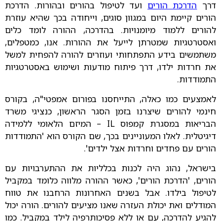
דרך
הדרכת הורים
ועד לטיפול בהורים ובהורות. הדרכת
הורים קיימת היום במגוון סוגים, וייחודה בכך שהיא עוזרת
להורים ללמוד מיומנויות. בהדרכה, ההורה לומד כלים
ואסטרטגיות שמטרתן לייעל את ההורות. אנו, כמטפלים,
משתמשים בידע התפתחותי ועוזרים להורה להפחית למשל
את חרדות ילדו, דרך פיתוח מודעות ושימוש באסטרטגיות
התמודדות.
לאמצעים כמו כאלה, התייחסנו בפורום אמפטי"ה, בקורס
חינמי להורים שיצרנו בזמן הסגר הראשון, כנציגי משרד
הבריאות במסגרת קמפוס IL – המיזם הלאומי ללמידה
דיגיטלית. לאלו המעוניינים בכך, שם הקורס הוא 'התמודדות
הורים עם פחדים וחרדות אצל ילדים'.
בישראל, נהוג היה לכנות בכלליות את ההתערבויות עם
הורים, 'הדרכת הורים', כאשר ההורה מלווה כלומד במקביל
לטיפול בילדו. אבל בשנים האחרונות הרחבנו את טווח
המודלים ואת יכולת העזרה שאנו מציעים להורים. הורה יכול
להגיע להדרכה, עם או ללא פסיכותרפיה לילד במקביל. כמו