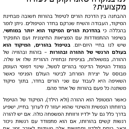
מקצועית?
ההבחנה בין הדרכת הורים לטיפול בהורות חשובה מבחינת
המיקוד, העבודה והשיח שנרקם בחדר הטיפולים. ניתן לומר
בהכללה כי
בהדרכת הורים המיקוד הוא יותר במוחשי
,
בשיפור ההתמודדות עם המציאות החיצונית ועם התפקיד
שיש לנו בחיי היום-יום.
בטיפול בהורים, המיקוד הוא
בעולם הרגשי של ההורה ובהורות
– בזהות ובהוויה של
ההורה, במשאלות, בציפיות ובחוויה ההורית שלו או שלה.
במודל הטיפול הדינמי בהורים למשל, שינוי דפוסי העומק
מבוסס על יצירת המרחב לביטוי העולם הפנימי כאשר
השאיפה היא לעבוד עם שני הורים בחדר, בתוך מיקוד
משתנה כל פעם בהורות של אחד מהם.
כאשר המטופל הוא ההורה (ולא הילד), המיקוד של הטיפול
ברווחתו הנפשית והשינוי שהוא יעזור לו לערוך בחייו, ישפיע
בדרך כלל גם על ילדיו ורווחת המשפחה כולה. אם יש להורה
רגשות קשים בהורותו, אם הוא מתמודד עם רגשות ניכור
וכאב ביחס לילדיו ותחושות אלה מעיקות לאורך זמן; אם