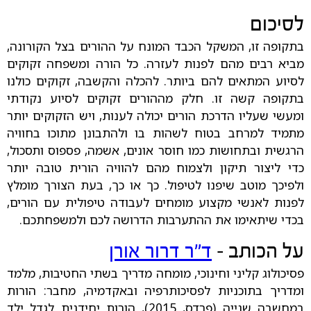
לסיכום
בתקופה זו, המשקל הכבד המונח על ההורים בצל הקורונה,
מביא רבים מהם לפנות לעזרה. כל הורה ומשפחה זקוקים
לסיוע המתאים להם ביותר. להכלה והקשבה, זקוקים כולנו
בתקופה קשה זו. חלק מההורים זקוקים לסיוע נקודתי
ומעשי שעליו הדרכת הורים יכולה לענות, ויש הזקוקים יותר
מתמיד למרחב בטוח לשהות בו ולהתבונן מתוכו בחוויה
הרגשית ובתחושות כמו חוסר אונים, אשמה, פספוס ותסכול,
כדי ליצור תיקון ולצמוח מהם להוויה הורית טובה יותר
ולפיכך מוטב שיפנו לטיפול. כך או כך, בעת הצורך מומלץ
לפנות לאנשי מקצוע מומחים לעבודה טיפולית עם הורים,
בכדי שיתאימו את ההתערבות הדרושה לכם ולמשפחתכם.
על הכותב -
ד"ר דרור אורן
פסיכולוג קליני וחינוכי, מומחה מדריך בשתי החטיבות, מלמד
ומדריך בתוכניות לפסיכותרפיה ובאקדמיה, מחבר: הורות
במחשבה שנייה (פרדס, 2015), הורות יחידנית לגדל ילד