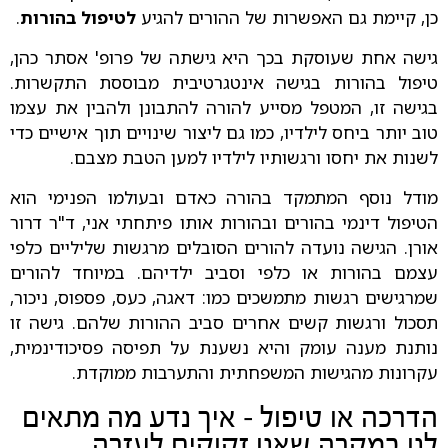
כן, קיימת גם האפשרות של ההורים להגיע
לטיפול בהורות
.
גישה אחת שעוסקת בכך היא גישתה של פרופ' אסתר כהן,
טיפול בהורות בגישה אינטגרטיבית מבוססת התקשרות.
בגישה זו, המטפל מסייע להורה להתבונן ולהבין את עצמו
טוב יותר ביחס לילדיו, כמו גם ליצור שינויים תוך אישיים כדי
לשנות את יחסו ורגשותיו לילדיו למען הטבת מצבם.
מודל נוסף המתמקד בהורה כאדם ובעולמו הפנימי הוא
הטיפול דינמי בהורים ובהורות אותו פיתחתי אני, ד"ר דרור
אורן. הגישה נועדה להורים הסובלים מרגשות שליליים כלפי
עצמם בהורות או כלפי וסביב ילדיהם. במיוחד להורים
שמרגישים רגשות מתמשכים כמו: דאגה, כעס, פספוס, ניכור,
תסכול ורגשות קשים אחרים סביב ההורות שלהם. גישה זו
נותנת מענה עומק והיא נשענת על תפיסה פסיכודינמית,
עקרונות מהגישות המשפחתית והתערבות ממוקדת.
הדרכה או טיפול – איך נדע מה מתאים
לנו במקרה שאנו זקוקים לעזרה