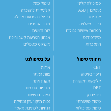
פסיכולוג קליני
טיפול מוזל
אוטיזם | ASD
קליניקות להשכרה
אספרגר
טיפול בהפרעות אכילה
פיברומיאלגיה
מדור הספרים
הפרעת אישיות גבולית
לוח דרושים
מיינדפולנס
אבחון הפרעות קשב וריכוז
התמכרות
אינדקס מטפלים
תחומי טיפול
על בטיפולנט
CBT
אודות
ריפוי בעיסוק
צוות האתר
קלינאות תקשורת
תקנון אתר
DBT
מדיניות פרטיות
ביופידבק
הצהרת נגישות
טיפול משפחתי
זכות תיקון עיון ומחיקה
טיפול פסיכולוגי
הנחיות לכתיבת מאמר