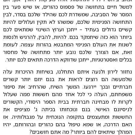
למשל חיים בתחושה של פספוס כהורים, או שיש פער בין
המסר של הסביבה, שמשדרת לכם שהילד שלכם בסדר, לבין
התחושה הפנימית שלכם, שמשהו לא תקין ועלולים להיות
קשיים גדולים בעתיד – ייתכן וערוץ השינוי שמתאים לכם
ביותר הוא כזה שיתמקד בכם. להיות, להבין, להרגיש ולנסות
לשנות את העולם הפנימי המתבטא בהורות עצמה. לעומת
זאת, אם הצורך שלכם נובע יותר מתחושה של מחסור
בכלים ואסטרטגיות, ייתכן שדווקא הדרכה תתאים לכם יותר.
נחזור לירון ולנעה איתם התחלנו, בשיחות ההיכרות עלה
שלמעשה הם רוצים לראות את בנם יוזם יותר קשרים
חברתיים ובכך יירגעו. המשך השיח, שהרחיב את סיפור
משפחתם, העלה כי לכל אחד מהם חששות ממה שעלול
לקרות לו מבחינה חברתית בבית הספר היסודי, הקשורים
לניסיונם האישי. בנם ונוכחותו בכיתה ג' מציפים את
החששות ומתעצמים בתקופה הנוכחית על מגבולותיה. אז
האם הדרכה, או שמא טיפול בהם כהורים ובהורותם, יהיו
המהלך שיתאים להם ביותר? מה אתם חושבים?