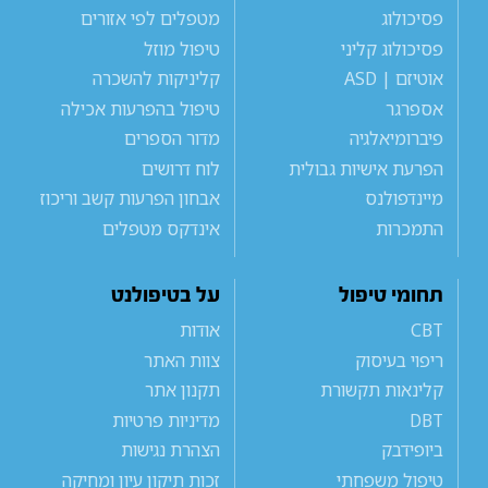
פסיכולוג
מטפלים לפי אזורים
פסיכולוג קליני
טיפול מוזל
אוטיזם | ASD
קליניקות להשכרה
אספרגר
טיפול בהפרעות אכילה
פיברומיאלגיה
מדור הספרים
הפרעת אישיות גבולית
לוח דרושים
מיינדפולנס
אבחון הפרעות קשב וריכוז
התמכרות
אינדקס מטפלים
תחומי טיפול
על בטיפולנט
CBT
אודות
ריפוי בעיסוק
צוות האתר
קלינאות תקשורת
תקנון אתר
DBT
מדיניות פרטיות
ביופידבק
הצהרת נגישות
טיפול משפחתי
זכות תיקון עיון ומחיקה